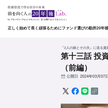
正しく始めて長く頑張るために
ファンド選びの勘所
20年
「2人の娘とその夫」に送る資
第十三話 投
（前編）
公開日