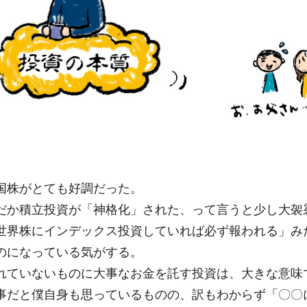
国株がとても好調だった。
だか積立投資が「神格化」された、って言うと少し大袈
世界株にインデックス投資していれば必ず報われる」み
のになっている気がする。
れていないものに大事なお金を託す投資は、大きな意味
事だと僕自身も思っているものの、訳もわからず「〇〇