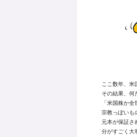
ここ数年、米
その結果、何
「米国株か全
宗教っぽいも
元本が保証さ
分がすごく大