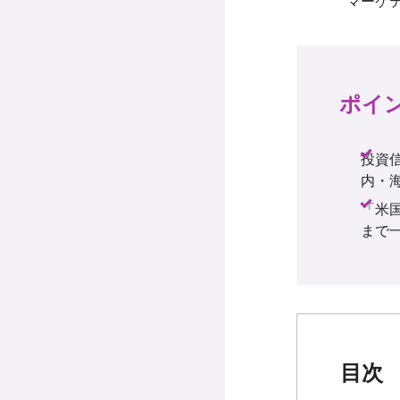
ポイ
投資
内・
「米
まで
目次