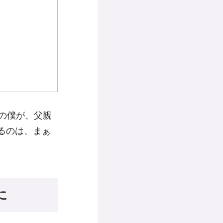
の僕が、父親
るのは、まぁ
に