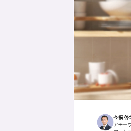
今福 啓
アモー