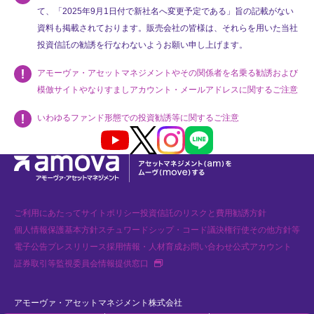
て、「2025年9月1日付で新社名へ変更予定である」旨の記載がない
資料も掲載されております。販売会社の皆様は、それらを用いた当社
投資信託の勧誘を行なわないようお願い申し上げます。
アモーヴァ・アセットマネジメントやその関係者を名乗る勧誘および
模倣サイトやなりすましアカウント・メールアドレスに関するご注意
いわゆるファンド形態での投資勧誘等に関するご注意
Youtube
X
Instagram
LINE
ご利用にあたって
サイトポリシー
投資信託のリスクと費用
勧誘方針
個人情報保護基本方針
スチュワードシップ・コード
議決権行使
その他方針等
電子公告
プレスリリース
採用情報・人材育成
お問い合わせ
公式アカウント
新規タブで開く
証券取引等監視委員会情報提供窓口
アモーヴァ・アセットマネジメント株式会社