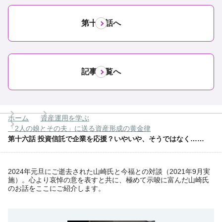
第十七話へ
記事一覧へ
ホーム
資産運用を学ぶ
「2人の娘とその夫」に送る資産形成の黄金律
第十六話 投資信託で企業を応援？いやいや、そうではなく……
2024年元旦にご逝去された山崎氏と今福との対談（2021年9月実
施）。心より哀悼の意を表すと共に、極めて示唆に富んだ山崎氏
のお話をここにご紹介します。