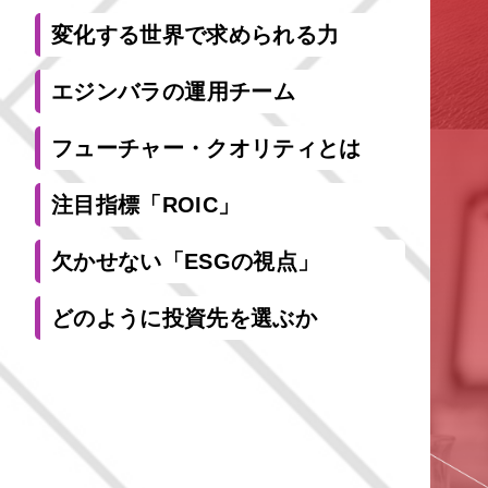
変化する世界で
求められる力
エジンバラの
運用チーム
フューチャー・
クオリティとは
注目指標「ROIC」
欠かせない
「ESGの視点」
どのように
投資先を選ぶか