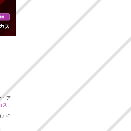
ァ・ア
カス
。
益」に
い。