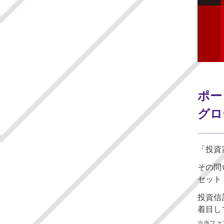
ポー
グロ
「投資
その問
セット
投資信
着目し
※当ファ