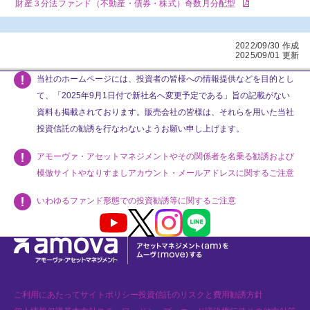
財産３分法ファンド（不動産・債券・株式）奇数月分配型
2022/09/30 作成
2025/09/01 更新
当社のホームページには、投資者の皆様への情報提供などを目的とし
て、「2025年9月1日付で新社名へ変更予定である」旨の記載がない
資料も掲載されております。販売会社の皆様は、それらを用いた当社
投資信託の勧誘を行なわないようお願い申し上げます。
アモーヴァ・アセットマネジメントやその関係者を名乗る勧誘および
模倣サイトやなりすましアカウント・メールアドレスに関するご注意
いわゆるファンド形態での投資勧誘等に関するご注意
Youtube
X
Instagram
LINE
ご利用にあたって
サイトポリシー
投資信託のリスクと費用
勧誘方針