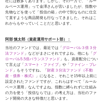
社には数多くあります。しかし、その一方で、「ルー
ルベース運用」って金澤さんが言いましたが、指数や
先物などを使って「投信の箱」の中で別なものに仕立
て直すような商品開発も行なってきました。それはこ
れからもやっていくことだと思います。
阿部 慎太郎（資産運用サポート部）：
当社のファンドでは、最近では「
グローバル３倍３分
法ファンド
」などがまさにそれですよね。他にも「
グ
ローバル5.5倍バランスファンド
」も。資産配分につい
て言えば「
スマート・ファイブ
」や「
ファイン・ブレ
ンド
」もそうですね。「
財産３分法ファンド（不動
産・債券・株式）
」になると、それこそ15年以上前に
設定されたファンドですが、これらはすべて「ルール
ベース運用」なんですよね。指数に縛られずに仕組み
の力を使う「投信ならでは」の考え方は、当社のファ
ンド開発の大きな特徴だと思います。