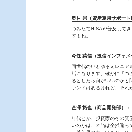
奥村 崇（資産運用サポート
つみたてNISAが普及し
すよね。
今任 英信（投信インフォメ
同世代のいわゆるミレニア
話になります。確かに「つ
るとしたら何がいいのかと
ァンドはあるけれど、それ
金澤 拓也（商品開発部）：
年代とか、投資家のその資
いのかは、本当は全然違っ