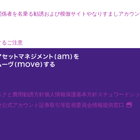
関係者を名乗る勧誘および模倣サイトやなりすましアカウン
するご注意
スクと費用
勧誘方針
個人情報保護基本方針
スチュワードシッ
新
せ
公式アカウント
証券取引等監視委員会情報提供窓口
規
タ
ブ
で
開
く