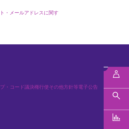
ト・メールアドレスに関す
メ
ニ
MYページ
プ・コード
議決権行使
その他方針等
電子公告
ュ
ー
ファンド検索
を
閉
基準価額速報