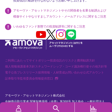
投資信託の勧誘を行なわないようお願い申し上げます。
アモーヴァ・アセットマネジメントやその関係者を名乗る勧誘および
模倣サイトやなりすましアカウント・メールアドレスに関するご注意
いわゆるファンド形態での投資勧誘等に関するご注意
Youtube
X
Instagram
LINE
ご利用にあたって
サイトポリシー
投資信託のリスクと費用
勧誘方針
個人情報保護基本方針
スチュワードシップ・コード
議決権行使
その他方針等
電子公告
プレスリリース
採用情報・人材育成
お問い合わせ
公式アカウント
新
証券取引等監視委員会情報提供窓口
規
タ
ブ
で
開
アモーヴァ・アセットマネジメント株式会社
く
金融商品取引業者 関東財務局長（金商）第368号 加入協会：一般社団法人
資産運用業協会、一般社団法人 第二種金融商品取引業協会