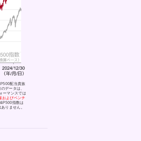
500配当貴族
前のデータは、
ォーマンスでは
報およびベンチ
&P500指数は
ではありません。