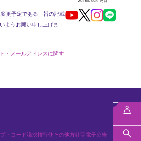
2026/03/26 更新
へ変更予定である」旨の記載
Youtube
X
Instagram
LINE
いようお願い申し上げま
ト・メールアドレスに関す
メ
ニ
MYページ
ュ
プ・コード
議決権行使
その他方針等
電子公告
ー