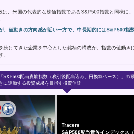
指数は、米国の代表的な株価指数であるS&P500指数と同様に
。
が、値動きの方向感が近い一方で、中長期的にはS&P500指
を続けてきた企業を中心とした銘柄の構成が、指数の値動き
す。
「S&P500配当貴族指数（税引後配当込み、円換算ベース）」の
きに連動する投資成果を目指す投資信託
Tracers
S&P500配当貴族インデックス