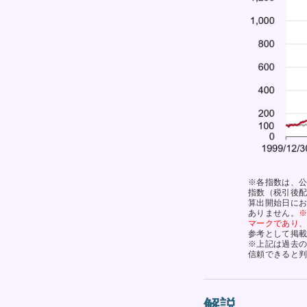
※各指数は、公
指数（税引後配
算出開始日に
ありません。
※
マークであり、T
参考として掲載
※上記は過去
信頼できると
解説