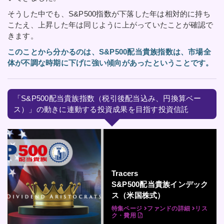
そうした中でも、S&P500指数が下落した年は相対的に持ち
こたえ、上昇した年は同じように上がっていたことが確認で
きます。
このことから分かるのは、S&P500配当貴族指数は、市場全
体が不調な時期に下げに強い傾向があったということです。
「S&P500配当貴族指数（税引後配当込み、円換算ベー
ス）」の動きに連動する投資成果を目指す投資信託
Tracers
S&P500配当貴族インデック
ス（米国株式）
特集ページ
ファンドの詳細
リス
ク・費用