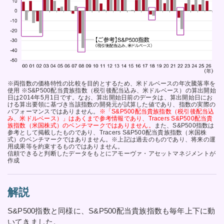
※両指数の価格特性の比較を目的とするため、米ドルベースの年次騰落率を
使用 ※S&P500配当貴族指数（税引後配当込み、米ドルベース）の算出開始
日は2014年5月1日です。なお、算出開始日前のデータは、算出開始日にお
ける算出要領に基づき当該指数の開発元が試算した値であり、指数の実際の
パフォーマンスではありません。
※「S&P500配当貴族指数（税引後配当込
み、米ドルベース）」はあくまで参考情報であり、Tracers S&P500配当貴
族指数（米国株式）のベンチマークではありません。
また、S&P500指数は
参考として掲載したものであり、Tracers S&P500配当貴族指数（米国株
式）のベンチマークではありません。※上記は過去のものであり、将来の運
用成果等を約束するものではありません。
信頼できると判断したデータをもとにアモーヴァ・アセットマネジメントが
作成
解説
S&P500指数と同様に、S&P500配当貴族指数も毎年上下に動
いてきました。