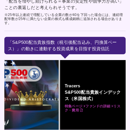
「配当を増やし続けられる＝事業の安定性や競争力が高い」
ことの裏返しだと考えられそうです。
※25年以上連続で増配している企業の数が40を下回った場合には、連続増
配年数が25年に満たない企業の株式も構成銘柄に追加される場合がありま
す。
「S&P500配当貴族指数（税引後配当込み、円換算ベー
ス）」の動きに連動する投資成果を目指す投資信託
Tracers
S&P500配当貴族インデック
ス（米国株式）
特集ページ
ファンドの詳細
リス
ク・費用