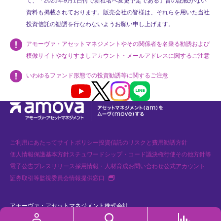
て、「2025年9月1日付で新社名へ変更予定である」旨の記載がない
資料も掲載されております。販売会社の皆様は、それらを用いた当社
投資信託の勧誘を行なわないようお願い申し上げます。
アモーヴァ・アセットマネジメントやその関係者を名乗る勧誘および
模倣サイトやなりすましアカウント・メールアドレスに関するご注意
いわゆるファンド形態での投資勧誘等に関するご注意
Youtube
X
Instagram
LINE
ご利用にあたって
サイトポリシー
投資信託のリスクと費用
勧誘方針
個人情報保護基本方針
スチュワードシップ・コード
議決権行使
その他方針等
電子公告
プレスリリース
採用情報・人材育成
お問い合わせ
公式アカウント
新
証券取引等監視委員会情報提供窓口
規
タ
ブ
で
アモーヴァ・アセットマネジメント株式会社
開
く
金融商品取引業者 関東財務局長（金商）第368号 加入協会：一般社団法人