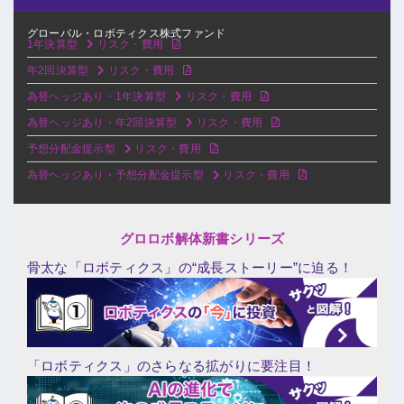
グローバル・ロボティクス株式ファンド
1年決算型
リスク・費用
年2回決算型
リスク・費用
為替ヘッジあり・1年決算型
リスク・費用
為替ヘッジあり・年2回決算型
リスク・費用
予想分配金提示型
リスク・費用
為替ヘッジあり・予想分配金提示型
リスク・費用
グロロボ解体新書シリーズ
骨太な「ロボティクス」の“成長ストーリー”に迫る！
「ロボティクス」のさらなる拡がりに要注目！