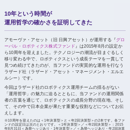
10年という時間が
運用哲学の確かさを証明してきた
アモーヴァ・アセット（旧 日興アセット）が運用する『
グロ
ーバル・ロボティクス株式ファンド
』は2015年8月の設定か
ら10周年を迎えました。テクノロジーの潮流が目まぐるしく
移り変わる中で、ロボティクスという成長テーマを一貫して
見つめ続けてきたのが、当ファンドの実質的な運用を行なう
ラザード社（ラザード・アセット・マネージメント・エルエ
ルシー）です。
今回はラザード社のロボティクス運用チームの揺るがない
「運用哲学」の魅力に迫るとともに、当ファンドの運用関係
者の言葉を通じて、ロボティクスの成長分野の現在地、そし
て、その中で日本企業が果たす重要な役割などについてお伝
えします。
※10周年を迎えたのは＜1年決算型＞と＜年2回決算型＞の2本です。各ファ
ンドの設定日は次のとおりです。＜1年決算型＞／＜年2回決算型＞：2015
年8月31日＜為替ヘッジあり・1年決算型＞／＜為替ヘッジあり・年2回決算