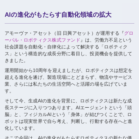
AIの進化がもたらす自動化領域の拡大
アモーヴァ・アセット（旧 日興アセット）が運用する『
グロ
ーバル・ロボティクス株式ファンド
』は、労働力不足という
社会課題を自動化・自律化によって解決する「ロボティク
ス」という構造的な成長分野に着目し、投資機会を提供して
きました。
運用開始から10周年を迎えましたが、ロボティクスは想定を
超える進化を遂げ、製造現場にとどまらず、物流やサービス
業、さらには私たちの生活空間へと活躍の場を広げていま
す。
そして今、生成AIの進化を背景に、ロボティクスは新たな成
長ステージに入りつつあります。AIエージェントという「頭
脳」と、フィジカルAIという「身体」が結びつくことで、ロ
ボットは現実世界で自ら考え、判断し、行動する存在へと進
化しています。
そこで今回は、AIの進化がもたらすロボティクスの新たな価