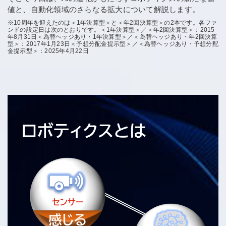
値と、自動化領域のさらなる拡大について解説します。
※10周年を迎えたのは＜1年決算型＞と＜年2回決算型＞の2本です。各ファ
ンドの設定日は次のとおりです。＜1年決算型＞／＜年2回決算型＞：2015
年8月31日＜為替ヘッジあり・1年決算型＞／＜為替ヘッジあり・年2回決算
型＞：2017年1月23日＜予想分配金提示型＞／＜為替ヘッジあり・予想分配
金提示型＞：2025年4月22日