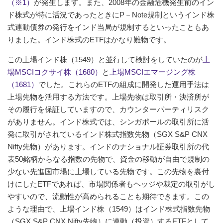
（※1）
が発生します。また、2008年の金融危機発生前のイン
ド株式が特に活況であったときにP－Note規制というインド株
式連動債券の発行をインド当局が規制するといったこともあ
りました。インド株式のETFはかなり難物です。
この上場インド株（1549）と並行して検討をしていたのが
上
場MSCIコクサイ株（1680）
と
上場MSCIエマージング株
（1681）
でした。これらのETFの組成に開発した運用手法は
上場先物を活用する方法です。上場先物は取引所・決済所が
その履行を保証していますので、カウンターパーティリスク
がありません。インド株式では、シンガポールの取引所に活
発に取引がされているインド株式指数先物（SGX S&P CNX
Nifty先物）があります。インドのナショナル証券取引所の代
表50銘柄からなる指数の先物で、資金の移動が自由で規制の
少ない先進国市場に上場している先物です。この先物を裏付
けにしたETFであれば、市場関係者もヘッジや裁定の取引がし
やすいので、流動性が高められることも期待できます。この
ような理由で、上場インド株（1549）はインド株式指数先物
（SGX S&P CNX Nifty先物）に連動（投資）するETFとして