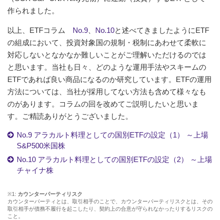
作られました。
以上、ETFコラム
No.9
、
No.10
と述べてきましたようにETF
の組成において、投資対象国の規制・税制にあわせて柔軟に
対応しないとなかなか難しいことがご理解いただけるのでは
と思います。当社も日々、どのような運用手法やスキームの
ETFであれば良い商品になるのか研究しています。ETFの運用
方法については、当社が採用してない方法も含めて様々なも
のがあります。コラムの回を改めてご説明したいと思いま
す。ご精読ありがとうございました。
No.9 アラカルト料理としての国別ETFの設定（1） ～上場
S&P500米国株
No.10 アラカルト料理としての国別ETFの設定（2） ～上場
チャイナ株
※1:
カウンターパーティリスク
カウンターパーティとは、取引相手のことで、カウンターパーティリスクとは、その
取引相手が債務不履行を起こしたり、契約上の合意が守られなかったりするリスクの
こと。