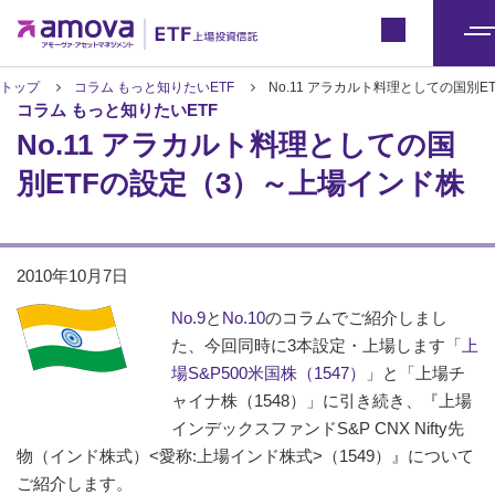
ETFトップ
Japan
メ
ニ
トップ
コラム もっと知りたいETF
No.11 アラカルト料理としての国別
コラム もっと知りたいETF
ュ
No.11 アラカルト料理としての国
ー
別ETFの設定（3）～上場インド株
2010年10月7日
No.9
と
No.10
のコラムでご紹介しまし
た、今回同時に3本設定・上場します「
上
場S&P500米国株（1547）
」と「上場チ
ャイナ株（1548）」に引き続き、『上場
インデックスファンドS&P CNX Nifty先
物（インド株式）<愛称:上場インド株式>（1549）』について
ご紹介します。