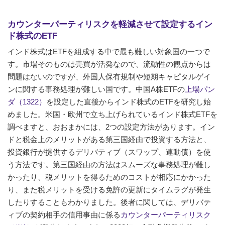
カウンターパーティリスクを軽減させて設定するイン
ド株式のETF
インド株式はETFを組成する中で最も難しい対象国の一つで
す。市場そのものは売買が活発なので、流動性の観点からは
問題はないのですが、外国人保有規制や短期キャピタルゲイ
ンに関する事務処理が難しい国です。中国A株ETFの
上場パン
ダ（1322）
を設定した直後からインド株式のETFを研究し始
めました。米国・欧州で立ち上げられているインド株式ETFを
調べますと、おおまかには、2つの設定方法があります。イン
ドと税金上のメリットがある第三国経由で投資する方法と、
投資銀行が提供するデリバティブ（スワップ、連動債）を使
う方法です。第三国経由の方法はスムーズな事務処理が難し
かったり、税メリットを得るためのコストが相応にかかった
り、また税メリットを受ける免許の更新にタイムラグが発生
したりすることもわかりました。後者に関しては、デリバテ
ィブの契約相手の信用事由に係る
カウンターパーティリスク