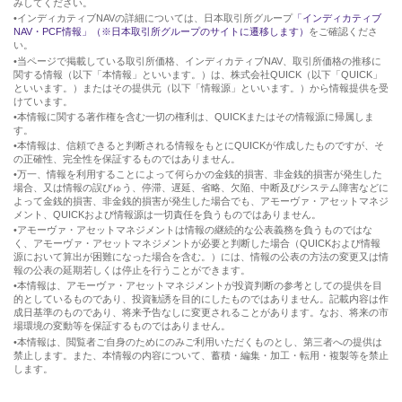
みしてください。
•インディカティブNAVの詳細については、日本取引所グループ
「インディカティブ
NAV・PCF情報」（※日本取引所グループのサイトに遷移します）
をご確認くださ
い。
•当ページで掲載している取引所価格、インディカティブNAV、取引所価格の推移に
関する情報（以下「本情報」といいます。）は、株式会社QUICK（以下「QUICK」
といいます。）またはその提供元（以下「情報源」といいます。）から情報提供を受
けています。
•本情報に関する著作権を含む一切の権利は、QUICKまたはその情報源に帰属しま
す。
•本情報は、信頼できると判断される情報をもとにQUICKが作成したものですが、そ
の正確性、完全性を保証するものではありません。
•万一、情報を利用することによって何らかの金銭的損害、非金銭的損害が発生した
場合、又は情報の誤びゅう、停滞、遅延、省略、欠陥、中断及びシステム障害などに
よって金銭的損害、非金銭的損害が発生した場合でも、アモーヴァ・アセットマネジ
メント、QUICKおよび情報源は一切責任を負うものではありません。
•アモーヴァ・アセットマネジメントは情報の継続的な公表義務を負うものではな
く、アモーヴァ・アセットマネジメントが必要と判断した場合（QUICKおよび情報
源において算出が困難になった場合を含む。）には、情報の公表の方法の変更又は情
報の公表の延期若しくは停止を行うことができます。
•本情報は、アモーヴァ・アセットマネジメントが投資判断の参考としての提供を目
的としているものであり、投資勧誘を目的にしたものではありません。記載内容は作
成日基準のものであり、将来予告なしに変更されることがあります。なお、将来の市
場環境の変動等を保証するものではありません。
•本情報は、閲覧者ご自身のためにのみご利用いただくものとし、第三者への提供は
禁止します。また、本情報の内容について、蓄積・編集・加工・転用・複製等を禁止
します。