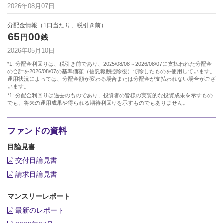
2026年08月07日
分配金情報（1口当たり、税引き前）
65
00
円
銭
2026年05月10日
*1: 分配金利回りは、税引き前であり、2025/08/08～2026/08/07に支払われた分配金
の合計を2026/08/07の基準価額（信託報酬控除後）で除したものを使用しています。
運用状況によっては、分配金額が変わる場合または分配金が支払われない場合がござ
います。
*1: 分配金利回りは過去のものであり、投資者の皆様の実質的な投資成果を示すもの
でも、将来の運用成果や得られる期待利回りを示すものでもありません。
ファンドの資料
目論見書
交付目論見書
請求目論見書
マンスリーレポート
最新のレポート