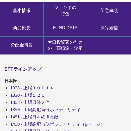
ファンドの
基本情報
留意事項
特色
商品概要
FUND DATA
決算短信
大口投資家のため
分配金情報
の一部償還・設定
ETFラインアップ
日本株
1308 - 上場ＴＯＰＩＸ
1330 - 上場２２５
1358 - 上場日経２倍
1399 - 上場高配当低ボラティリティ
1481 - 上場日本経済貢献
1490 - 上場高配当低ボラティリティ（βヘッジ）