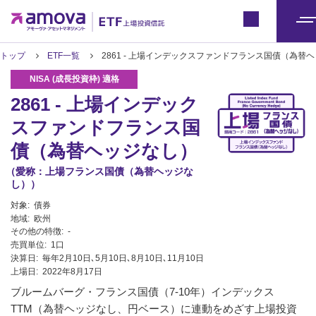
ETFトップ
Japan
メ
ニ
トップ
ETF一覧
2861 - 上場インデックスファンドフランス国債（為
ュ
ー
2861 - 上場インデック
スファンドフランス国
債（為替ヘッジなし）
（愛称：上場フランス国債（為替ヘッジな
し））
対象:
債券
地域:
欧州
その他の特徴:
-
売買単位:
1口
決算日:
毎年2月10日､5月10日､8月10日､11月10日
上場日:
2022年8月17日
ブルームバーグ・フランス国債（7-10年）インデックス
TTM（為替ヘッジなし、円ベース）に連動をめざす上場投資