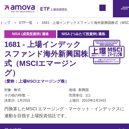
ETFトップ
Japan
メ
ニ
トップ
ETF一覧
1681 - 上場インデックスファンド海外新興国株式（MS
ュ
ー
1681 - 上場インデック
スファンド海外新興国株
式（MSCIエマージン
グ）
（愛称：上場MSCIエマージング株）
対象:
株式
地域:
新興国
その他の特徴:
-
売買単位:
1口
決算日:
1月20日
上場日:
2010年2月24日
円換算したMSCI エマージング・マーケット・インデックスに
連動を目指す上場投資信託です。