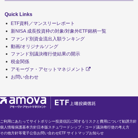
Quick Links
ETF資料／マンスリーレポート
新NISA 成長投資枠の対象/対象外ETF銘柄一覧
ファンド別資金流出入額ランキング
動画/オリジナルソング
ファンド別議決権行使結果の開示
税金関係
アモーヴァ・アセットマネジメント
お問い合わせ
ご利用にあたって
サイトポリシー
投資信託に関するリスクと費用について
勧誘方針
個人情報保護基本方針
日本版スチュワードシップ・コード
議決権行使の考え方
その他方針等
電子公告
お問い合わせ
ETF サイトマップ
お知らせ