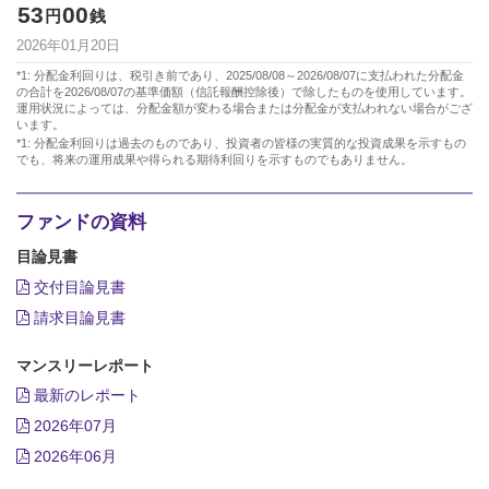
53
00
円
銭
2026年01月20日
*1: 分配金利回りは、税引き前であり、2025/08/08～2026/08/07に支払われた分配金
の合計を2026/08/07の基準価額（信託報酬控除後）で除したものを使用しています。
運用状況によっては、分配金額が変わる場合または分配金が支払われない場合がござ
います。
*1: 分配金利回りは過去のものであり、投資者の皆様の実質的な投資成果を示すもの
でも、将来の運用成果や得られる期待利回りを示すものでもありません。
ファンドの資料
目論見書
交付目論見書
請求目論見書
マンスリーレポート
最新のレポート
2026年07月
2026年06月