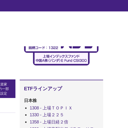
d
投資家
ETFラインアップ
の一部
・設定
日本株
1308 - 上場ＴＯＰＩＸ
1330 - 上場２２５
1358 - 上場日経２倍