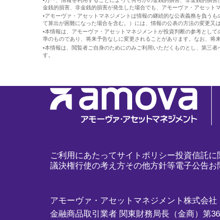
•万一、情報を利用することによって何らかの金銭的損害、非金銭的損害
金銭的損害、非金銭的損害が発生した場合でも、アモーヴァ・アセットマ
•アモーヴァ・アセットマネジメントは情報の継続的な公表義務を負うも
て算出が困難になった場合を含む。）には、情報の公表の方法の変更又
•本情報は、アモーヴァ・アセットマネジメントが投資判断の参考として
準のものであり、将来予告なしに変更されることがあります。なお、将
•本情報は、閲覧者ご自身のためにのみご利用いただくものとし、第三者
す。
ご利用にあたって
サイトポリシー
投資信託に
議決権行使の考え方
その他方針等
電子公告
お
アモーヴァ・アセットマネジメント株式会社
金融商品取引業者 関東財務局長（金商）第3