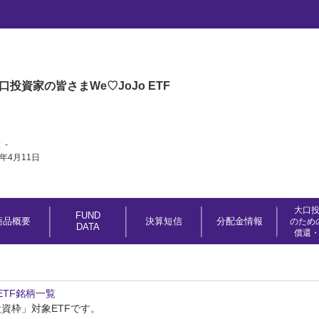
（パンダ）E Fund CSI300
ファンド中国Ａ株（パンダ）E Fun
口投資家の皆さま
We♡JoJo ETF
:
-
8年4月11日
。
大口
FUND
商品概要
決算短信
分配金
情報
のため
DATA
償還
ETF銘柄一覧
投資枠」対象ETFです。