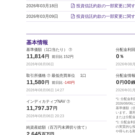
2026年03月18日
投資信託約款の一部変更に関
2026年03月09日
投資信託約款の一部変更に関
基本情報
基準価額（1口当たり）
分配金利
11,814
0
円
％
前日比
152
円
2026年08月06日
2026年08
取引所価格
最低売買単位
1
口
分配金情報
11,580
0
00
円
円
前日比
-140
円
2026年08月06日
14:27
2026年01
*1: 分配金
インディカティブNAV
2026/08/
11,797.37
円
基準価額（
います。運
2026年08月06日 20:23
または分配
*1: 分配
の実質的な
純資産総額（百万円未満切り捨て）
や得られる
2,645
百万円