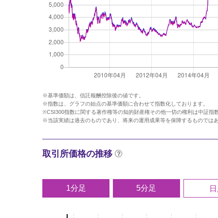
※基準価額は、信託報酬控除後の値です。
※指数は、グラフの始点の基準価額に合わせて指数化しております。
※CSI300指数に関する著作権等の知的財産権その他一切の権利は中証
※当該実績は過去のものであり、将来の運用成果等を保障するものでは
取引所価格の推移
1分足
5分足
日