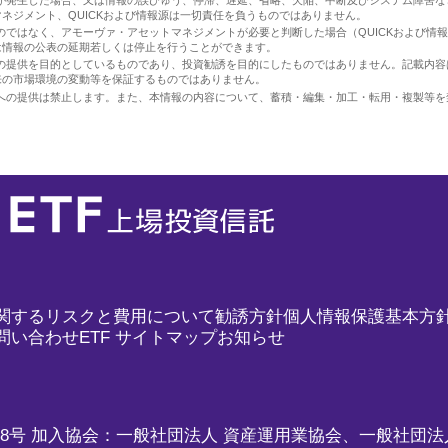
が発生した場合、又は情報の誤びゅう、停滞、遅延、省略、欠陥、中断及びシステム障害な
ネジメント、QUICKおよび情報源は一切責任を負うものではありません。
のではなく、アモーヴァ・アセットマネジメントが必要と判断した場合（QUICKおよび情
は情報の公表の延期若しくは停止を行うことができます。
の提供を目的としているものであり、投資勧誘を目的にしたものではありません。記載内容
来の市場環境の変動等を保証するものではありません。
への提供は禁止します。また、本情報の内容について、蓄積・編集・加工・転用・複製等を
関するリスクと費用について
勧誘方針
個人情報保護基本方
問い合わせ
ETF サイトマップ
お知らせ
68号 加入協会：一般社団法人 資産運用業協会、一般社団法