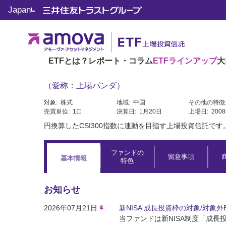
Japan
トップ
ETF一覧
1322 - 上場インデックスファンド中国Ａ株
1322 - 上場インデックス
ETFとは？
レポート・コラム
ETFラインアップ
大
CSI300
（愛称：上場パンダ）
対象:
株式
地域:
中国
その他の特徴
売買単位:
1口
決算日:
1月20日
上場日:
200
円換算したCSI300指数に連動を目指す上場投資信託です
ファンドの
留意事項
基本情報
特色
お知らせ
2026年07月21日
新NISA 成長投資枠の対象/対象外
当ファンドは新NISA制度「成長