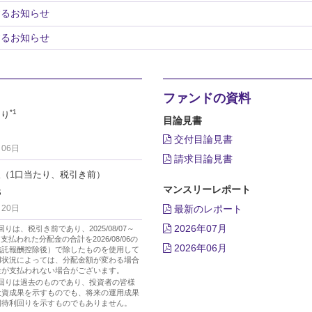
するお知らせ
するお知らせ
ファンドの資料
*1
回り
目論見書
交付目論見書
月06日
請求目論見書
（1口当たり、税引き前）
銭
マンスリーレポート
最新のレポート
月20日
2026年07月
利回りは、税引き前であり、2025/08/07～
06に支払われた分配金の合計を2026/08/06の
2026年06月
信託報酬控除後）で除したものを使用して
用状況によっては、分配金額が変わる場合
金が支払われない場合がございます。
金利回りは過去のものであり、投資者の皆様
投資成果を示すものでも、将来の運用成果
期待利回りを示すものでもありません。