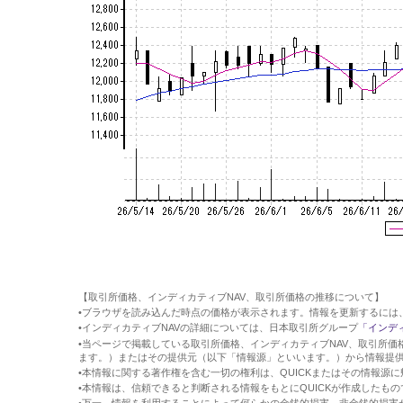
【取引所価格、インディカティブNAV、取引所価格の推移について】
•ブラウザを読み込んだ時点の価格が表示されます。情報を更新するには
•インディカティブNAVの詳細については、日本取引所グループ
「インデ
•当ページで掲載している取引所価格、インディカティブNAV、取引所価格
ます。）またはその提供元（以下「情報源」といいます。）から情報提
•本情報に関する著作権を含む一切の権利は、QUICKまたはその情報源
•本情報は、信頼できると判断される情報をもとにQUICKが作成したも