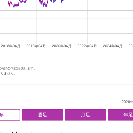
指数有限公司に帰属します。
ありません。
2026
週足
月足
年
足