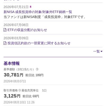
2026年07月21日
新NISA 成長投資枠の対象/対象外ETF銘柄一覧
当ファンドは新NISA制度「成長投資枠」対象ETFです。
2026年07月08日
ETFの収益分配のお知らせ
2026年03月09日
投資信託約款の一部変更に関するお知らせ
一覧
基本情報
基準価額（10口当たり）
30,781
円
前日比
189
円
2026年08月07日
取引所価格
最低売買単位
1
口
3,125
円
前日比
69
円
2026年08月10日
11:26