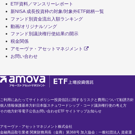
ETF資料／マンスリーレポート
新NISA 成長投資枠の対象/対象外ETF銘柄一覧
ファンド別資金流出入額ランキング
動画/オリジナルソング
ファンド別議決権行使結果の開示
税金関係
アモーヴァ・アセットマネジメント
お問い合わせ
ご利用にあたって
サイトポリシー
投資信託に関するリスクと費用について
勧誘方針
個人情報保護基本方針
日本版スチュワードシップ・コード
議決権行使の考え方
その他方針等
電子公告
お問い合わせ
ETF サイトマップ
お知らせ
アモーヴァ・アセットマネジメント株式会社
金融商品取引業者 関東財務局長（金商）第368号 加入協会：一般社団法人 資産運