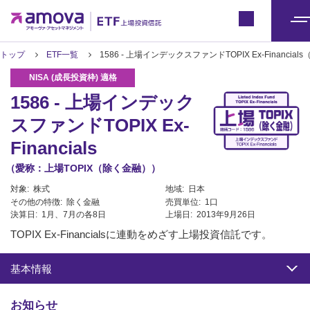
ETFトップ
Japan
メ
ニ
トップ
ETF一覧
1586 - 上場インデックスファンドTOPIX Ex-Financi
ュ
ー
1586 - 上場インデック
スファンドTOPIX Ex-
Financials
（愛称：上場TOPIX（除く金融））
対象:
株式
地域:
日本
その他の特徴:
除く金融
売買単位:
1口
決算日:
1月、7月の各8日
上場日:
2013年9月26日
TOPIX Ex-Financialsに連動をめざす上場投資信託です。
基本情報
お知らせ