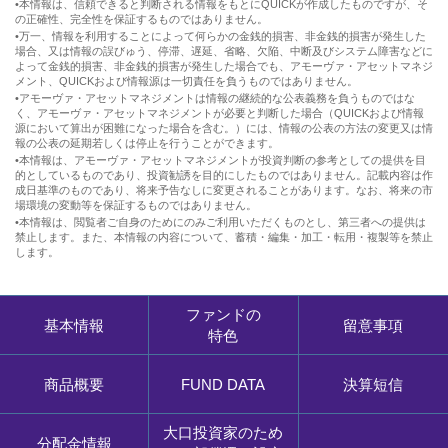
•本情報は、信頼できると判断される情報をもとにQUICKが作成したものですが、そ
の正確性、完全性を保証するものではありません。
•万一、情報を利用することによって何らかの金銭的損害、非金銭的損害が発生した
場合、又は情報の誤びゅう、停滞、遅延、省略、欠陥、中断及びシステム障害などに
よって金銭的損害、非金銭的損害が発生した場合でも、アモーヴァ・アセットマネジ
メント、QUICKおよび情報源は一切責任を負うものではありません。
•アモーヴァ・アセットマネジメントは情報の継続的な公表義務を負うものではな
く、アモーヴァ・アセットマネジメントが必要と判断した場合（QUICKおよび情報
源において算出が困難になった場合を含む。）には、情報の公表の方法の変更又は情
報の公表の延期若しくは停止を行うことができます。
•本情報は、アモーヴァ・アセットマネジメントが投資判断の参考としての提供を目
的としているものであり、投資勧誘を目的にしたものではありません。記載内容は作
成日基準のものであり、将来予告なしに変更されることがあります。なお、将来の市
場環境の変動等を保証するものではありません。
•本情報は、閲覧者ご自身のためにのみご利用いただくものとし、第三者への提供は
禁止します。また、本情報の内容について、蓄積・編集・加工・転用・複製等を禁止
します。
ファンドの
基本情報
留意事項
特色
商品概要
FUND DATA
決算短信
大口投資家のため
分配金情報