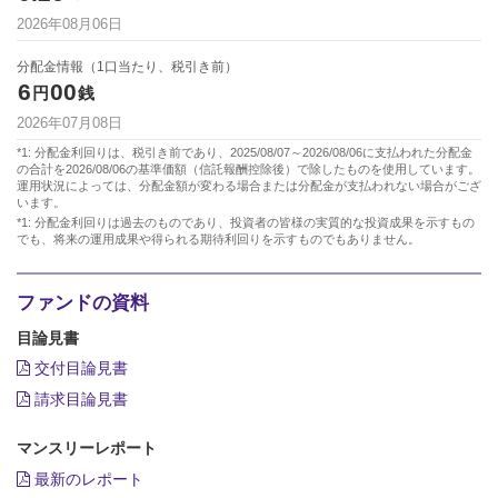
2026年08月06日
分配金情報（1口当たり、税引き前）
6
00
円
銭
2026年07月08日
*1: 分配金利回りは、税引き前であり、2025/08/07～2026/08/06に支払われた分配金
の合計を2026/08/06の基準価額（信託報酬控除後）で除したものを使用しています。
運用状況によっては、分配金額が変わる場合または分配金が支払われない場合がござ
います。
*1: 分配金利回りは過去のものであり、投資者の皆様の実質的な投資成果を示すもの
でも、将来の運用成果や得られる期待利回りを示すものでもありません。
ファンドの資料
目論見書
交付目論見書
請求目論見書
マンスリーレポート
最新のレポート