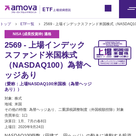
ETFトップ
Japan
メ
ニ
トップ
ETF一覧
2569 - 上場インデックスファンド米国株式（NASDA
ュ
ー
2569 - 上場インデック
スファンド米国株式
（NASDAQ100）為替ヘ
ッジあり
（愛称：上場NASDAQ100米国株（為替ヘッジ
あり））
対象:
株式
地域:
米国
その他の特徴:
為替ヘッジあり、二重課税調整制度（外国税額控除）対象
売買単位:
1口
決算日:
1月、7月の各8日
上場日:
2020年9月24日
NASDAQ100指数（円建て、円ヘッジ）の動きに連動する投資