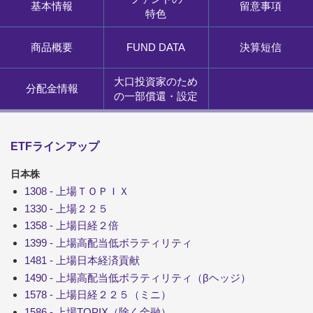
基本情報
留意事項
特色
商品概要
FUND DATA
決算短信
大口投資家のため
分配金情報
の一部償還・設定
ETFラインアップ
日本株
1308 - 上場ＴＯＰＩＸ
1330 - 上場２２５
1358 - 上場日経２倍
1399 - 上場高配当低ボラティリティ
1481 - 上場日本経済貢献
1490 - 上場高配当低ボラティリティ（βヘッジ）
1578 - 上場日経２２５（ミニ）
1586 - 上場TOPIX（除く金融）