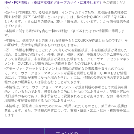
NAV・PCF情報」（※日本取引所グループのサイトに遷移します）
をご確認くださ
い。
•当ページで掲載している取引所価格、インディカティブNAV、取引所価格の推移に
関する情報（以下「本情報」といいます。）は、株式会社QUICK（以下「QUICK」
といいます。）またはその提供元（以下「情報源」といいます。）から情報提供を受
けています。
•本情報に関する著作権を含む一切の権利は、QUICKまたはその情報源に帰属しま
す。
•本情報は、信頼できると判断される情報をもとにQUICKが作成したものですが、そ
の正確性、完全性を保証するものではありません。
•万一、情報を利用することによって何らかの金銭的損害、非金銭的損害が発生した
場合、又は情報の誤びゅう、停滞、遅延、省略、欠陥、中断及びシステム障害などに
よって金銭的損害、非金銭的損害が発生した場合でも、アモーヴァ・アセットマネジ
メント、QUICKおよび情報源は一切責任を負うものではありません。
•アモーヴァ・アセットマネジメントは情報の継続的な公表義務を負うものではな
く、アモーヴァ・アセットマネジメントが必要と判断した場合（QUICKおよび情報
源において算出が困難になった場合を含む。）には、情報の公表の方法の変更又は情
報の公表の延期若しくは停止を行うことができます。
•本情報は、アモーヴァ・アセットマネジメントが投資判断の参考としての提供を目
的としているものであり、投資勧誘を目的にしたものではありません。記載内容は作
成日基準のものであり、将来予告なしに変更されることがあります。なお、将来の市
場環境の変動等を保証するものではありません。
•本情報は、閲覧者ご自身のためにのみご利用いただくものとし、第三者への提供は
禁止します。また、本情報の内容について、蓄積・編集・加工・転用・複製等を禁止
します。
ファンドの