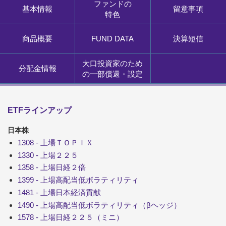
ファンドの
基本情報
留意事項
特色
商品概要
FUND DATA
決算短信
大口投資家のため
分配金情報
の一部償還・設定
ETFラインアップ
日本株
1308 - 上場ＴＯＰＩＸ
1330 - 上場２２５
1358 - 上場日経２倍
1399 - 上場高配当低ボラティリティ
1481 - 上場日本経済貢献
1490 - 上場高配当低ボラティリティ（βヘッジ）
1578 - 上場日経２２５（ミニ）