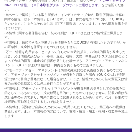
•インディカティブNAVの詳細については、日本取引所グループ
「インディカティブ
NAV・PCF情報」（※日本取引所グループのサイトに遷移します）
をご確認くださ
い。
•当ページで掲載している取引所価格、インディカティブNAV、取引所価格の推移に
関する情報（以下「本情報」といいます。）は、株式会社QUICK（以下「QUICK」
といいます。）またはその提供元（以下「情報源」といいます。）から情報提供を受
けています。
•本情報に関する著作権を含む一切の権利は、QUICKまたはその情報源に帰属しま
す。
•本情報は、信頼できると判断される情報をもとにQUICKが作成したものですが、そ
の正確性、完全性を保証するものではありません。
•万一、情報を利用することによって何らかの金銭的損害、非金銭的損害が発生した
場合、又は情報の誤びゅう、停滞、遅延、省略、欠陥、中断及びシステム障害などに
よって金銭的損害、非金銭的損害が発生した場合でも、アモーヴァ・アセットマネジ
メント、QUICKおよび情報源は一切責任を負うものではありません。
•アモーヴァ・アセットマネジメントは情報の継続的な公表義務を負うものではな
く、アモーヴァ・アセットマネジメントが必要と判断した場合（QUICKおよび情報
源において算出が困難になった場合を含む。）には、情報の公表の方法の変更又は情
報の公表の延期若しくは停止を行うことができます。
•本情報は、アモーヴァ・アセットマネジメントが投資判断の参考としての提供を目
的としているものであり、投資勧誘を目的にしたものではありません。記載内容は作
成日基準のものであり、将来予告なしに変更されることがあります。なお、将来の市
場環境の変動等を保証するものではありません。
•本情報は、閲覧者ご自身のためにのみご利用いただくものとし、第三者への提供は
禁止します。また、本情報の内容について、蓄積・編集・加工・転用・複製等を禁止
します。