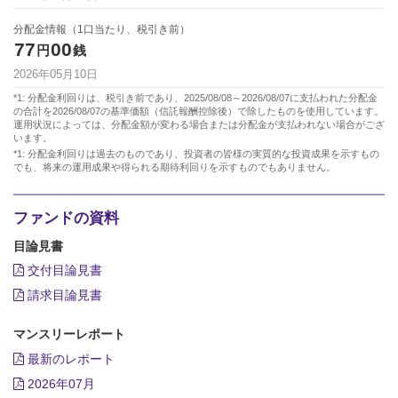
分配金情報（1口当たり、税引き前）
77
00
円
銭
2026年05月10日
*1: 分配金利回りは、税引き前であり、2025/08/08～2026/08/07に支払われた分配金
の合計を2026/08/07の基準価額（信託報酬控除後）で除したものを使用しています。
運用状況によっては、分配金額が変わる場合または分配金が支払われない場合がござ
います。
*1: 分配金利回りは過去のものであり、投資者の皆様の実質的な投資成果を示すもの
でも、将来の運用成果や得られる期待利回りを示すものでもありません。
ファンドの資料
目論見書
交付目論見書
請求目論見書
マンスリーレポート
最新のレポート
2026年07月