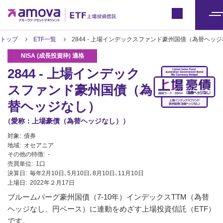
ETFトップ
Japan
メ
ニ
トップ
ETF一覧
2844 - 上場インデックスファンド豪州国債（為替ヘ
ュ
ー
2844 - 上場インデック
スファンド豪州国債（為
替ヘッジなし）
（愛称：上場豪債（為替ヘッジなし））
対象:
債券
地域:
オセアニア
その他の特徴:
-
売買単位:
1口
決算日:
毎年2月10日､5月10日､8月10日､11月10日
上場日:
2022年２月17日
ブルームバーグ豪州国債（7-10年）インデックスTTM（為替
ヘッジなし、円ベース）に連動をめざす上場投資信託（ETF）
です。