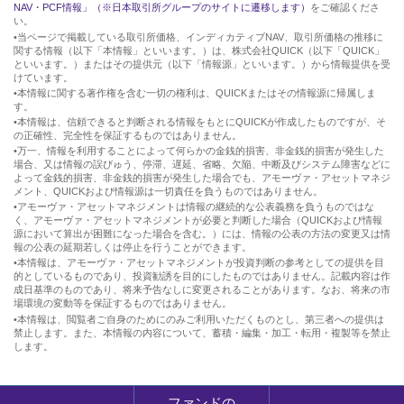
NAV・PCF情報」（※日本取引所グループのサイトに遷移します）
をご確認くださ
い。
•当ページで掲載している取引所価格、インディカティブNAV、取引所価格の推移に
関する情報（以下「本情報」といいます。）は、株式会社QUICK（以下「QUICK」
といいます。）またはその提供元（以下「情報源」といいます。）から情報提供を受
けています。
•本情報に関する著作権を含む一切の権利は、QUICKまたはその情報源に帰属しま
す。
•本情報は、信頼できると判断される情報をもとにQUICKが作成したものですが、そ
の正確性、完全性を保証するものではありません。
•万一、情報を利用することによって何らかの金銭的損害、非金銭的損害が発生した
場合、又は情報の誤びゅう、停滞、遅延、省略、欠陥、中断及びシステム障害などに
よって金銭的損害、非金銭的損害が発生した場合でも、アモーヴァ・アセットマネジ
メント、QUICKおよび情報源は一切責任を負うものではありません。
•アモーヴァ・アセットマネジメントは情報の継続的な公表義務を負うものではな
く、アモーヴァ・アセットマネジメントが必要と判断した場合（QUICKおよび情報
源において算出が困難になった場合を含む。）には、情報の公表の方法の変更又は情
報の公表の延期若しくは停止を行うことができます。
•本情報は、アモーヴァ・アセットマネジメントが投資判断の参考としての提供を目
的としているものであり、投資勧誘を目的にしたものではありません。記載内容は作
成日基準のものであり、将来予告なしに変更されることがあります。なお、将来の市
場環境の変動等を保証するものではありません。
•本情報は、閲覧者ご自身のためにのみご利用いただくものとし、第三者への提供は
禁止します。また、本情報の内容について、蓄積・編集・加工・転用・複製等を禁止
します。
ファンドの