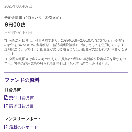
2026年08月07日
分配金情報（1口当たり、税引き前）
9
00
円
銭
2026年07月08日
*1: 分配金利回りは、税引き前であり、2025/08/08～2026/08/07に支払われた分配金
の合計を2026/08/07の基準価額（信託報酬控除後）で除したものを使用しています。
運用状況によっては、分配金額が変わる場合または分配金が支払われない場合がござ
います。
*1: 分配金利回りは過去のものであり、投資者の皆様の実質的な投資成果を示すもの
でも、将来の運用成果や得られる期待利回りを示すものでもありません。
ファンドの資料
目論見書
交付目論見書
請求目論見書
マンスリーレポート
最新のレポート