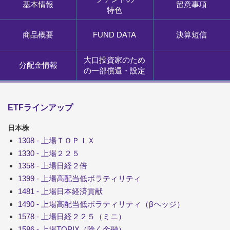
基本情報
留意事項
特色
商品概要
FUND DATA
決算短信
大口投資家のため
分配金情報
の一部償還・設定
ETFラインアップ
日本株
1308 - 上場ＴＯＰＩＸ
1330 - 上場２２５
1358 - 上場日経２倍
1399 - 上場高配当低ボラティリティ
1481 - 上場日本経済貢献
1490 - 上場高配当低ボラティリティ（βヘッジ）
1578 - 上場日経２２５（ミニ）
1586 - 上場TOPIX（除く金融）