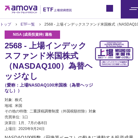
ETFトップ
Japan
メ
ニ
トップ
ETF一覧
2568 - 上場インデックスファンド米国株式（NASDA
ュ
ー
2568 - 上場インデック
スファンド米国株式
（NASDAQ100）為替ヘ
ッジなし
（愛称：上場NASDAQ100米国株（為替ヘッジ
なし））
対象:
株式
地域:
米国
その他の特徴:
二重課税調整制度（外国税額控除）対象
売買単位:
1口
決算日:
1月、7月の各8日
上場日:
2020年9月24日
NASDAQ100指数（円換算ベース）の動きに連動する投資成果