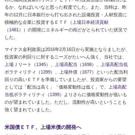
るか、なればいいなと思った程度でした。また、当時は、昨
年の12月に日本銀行から打ち出された設備投資・人材投資に
積極的な企業に投資するＥＴＦ（
上場日本経済貢献
（1481）
）の開発にエネルギーの殆どがとられていた状況で
した。
マイナス金利政策は2016年2月16日から実施となりましたが、
投資家の利回りに対するニーズがたいへん強く、当社では、
上場Ｊリート（1345）
、
上場高配当（1698）
、
上場高配当低
ボラティリティ（1399）
、
上場外債（1677）
といった配当利
回りの高いＥＴＦを準備していましたが、投資家からの要望
としては「配当は高く」「価格変動性は低く」で、
上場高配
当低ボラティリティ（1399）
よりさらに価格変動性が低いも
のが望まれていました。ただし、流動性が高いということも
強く望まれていました。
米国債ＥＴＦ、上場米債の開発へ