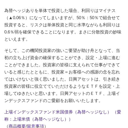
為替ヘッジありを単体で投資した場合、利回りはマイナス
（▲0.06％）になってしまいますが、50％：50％で組合せて
投資すると、リスクは単体投資と同じ水準ながらも利回りは
0.6％弱を確保できることになります。まさに分散投資の妙味
といえます。
そして、この機関投資家の強いご要望が助け舟となって、当
初の立ち上げ資金の確保することができ、設定・上場に進む
ことができました。投資家の皆様に支えられて仕事ができて
いると感じたとともに、投資家＝お客様への感謝の念を忘れ
てはいけないと強く思いました。日興アセットは、引き続き
投資家の皆様に役立てていただけるようなＥＴＦを設定・上
場してゆきたいと思います。日興アセットのＥＴＦ、上場イ
ンデックスファンドのご愛顧をお願いいたします。
上場インデックスファンド米国債券（為替ヘッジなし） （愛
称：上場米債（為替ヘッジなし））
（
商品概要
/
留意事項
）