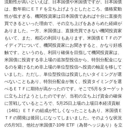
流動性が高いといえば、日本国債や米国債ですが、日本国債
は、数年前にＥＴＦを立ち上げようとしたところ、価格変動
性が低すぎる、機関投資家は日本国債であれば十分に直接売
買できるといった理由で、その立ち上げをあきらめた経緯が
ありました。一方、米国債は、直接売買できない機関投資家
もいて、また、相応の利回りもあります。米国債ＥＴＦのア
イディアについて、機関投資家にお聞きすると、かなり好感
触です。というのも、利回り確保を目指して機関投資家は、
米国債に投資する非上場の追加型投信から、特別分配金にな
るのを避けるため非上場の単位型投信へ投資の軸足を移して
いました。ただし、単位型投信は投資したいタイミングが選
べないこともあり、特別分配金が無く、投資タイミングを選
べるＥＴＦに期待が高かったのです。そこで5月をターゲット
に立ち上げようとしたのですが、当初の立ち上げ資金の確保
に苦戦しているところで、5月25日上場の上場日本経済貢献
（1481）ＥＴＦの組成が忙しくなったこともあり、米国債Ｅ
ＴＦの開発は後回しになってしまいました。そのような状況
の5月9日、他社が米国債7-10年 ETF（為替ヘッジあり）を立