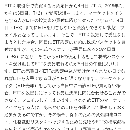
ETFを取引所で売買すると約定日から4日目（T+3、2019年7月
からは3日目、T+2）で受渡決済をします。マーケットメイク
をする人がETFの投資家の買付に応じて売ったとすると、4日
目（T+3）までにETFを用意しないと決済ができない状態、フ
ェイルとなってしまいます。そこで、ETFを設定して受渡をし
ようとした場合、同日にETF設定のための株式バスケットを買
付けますが、その株式バスケットが手元に来るのが4日目
（T+3）になり、そこからETFの設定申込をして株式バスケッ
トを受け渡してETFを受け取れるのが5日目の午後になりま
す。ETFの売買日がETFの設定申込が受け付けられない日であ
ればETFを入手できる日がさらに遅くなります。マーケットメ
イク（ETF売却）をしてから当日中に当該ETFが買えない場
合、ETFを設定しに行っても受渡決済に間に合わせることがで
きなく、フェイルしてしまいます。そのためETFのマーケット
メイクをする人は、あらかじめETFを在庫として保有しておく
必要があるのですが、その場合、保有のための資金調達コス
ト、価格変動リスクをヘッジするために先物やETFの構成銘柄
を借りて来て売るためのヘッジコスト（売買コストや借入コ