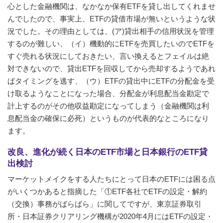
心とした金融機関は、なかなか保有ETFを貸し出してくれませ
んでしたので、事実上、ETFの貸借市場が無いというような状
況でした。その理由としては、(ア)貸出相手の信用状況を管理
するのが難しい、（イ）機動的にETFを売買したいのでETFを
すぐ売れる状況にしておきたい、言い換えるとフェイルは絶
対できないので、貸出ETFを回収してから売却するようであれ
ばタイミングを逃す、（ウ）ETFの貸出中にETFの分配金を受
け取るようなことになった場合、分配金が利息配当金勘定で
計上するのがその他収益勘定になってしまう（金融機関は利
息配当金の確保に必死）というものが代表的なところになり
ます。
改良、進化が続く日本のETF市場と日本銀行のETF貸
出検討
マーケットメイクをする人たちにとって日本のETFには困る点
がいくつかあると指摘した「①ETF各社でETFの設定・解約
（交換）事務がばらばら」に関してですが、東京証券取引
所・日本証券クリアリング機構が2020年4月にはETFの設定・