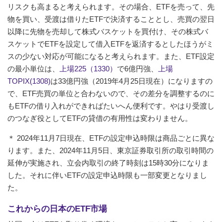
リスクも高まると考えられます。その場合、ETFを売って、先
物を買い、受渡は借りたETFで決済することとし、売買の翌日
以降に先物を売却して株式バスケットを買付け、その株式バ
スケットでETFを設定して借入ETFを返済するとしたほうがミ
スの少ない対応が可能になると考えられます。また、ETF設定
の最小単位は、
上場225（1330）
で6億円強、
上場
TOPIX(1308)
は33億円強（2019年4月25日現在）になりますの
で、ETF売買の単位と合わないので、その差分を調整するのに
もETFの借り入れができればたいへん便利です。やはり受渡し
のつなぎ役としてETFの貸借の有用性は変わりません。
＊ 2024年11月7日現在、ETFの設定申込時限は商品ごとに異な
ります。また、2024年11月5日、東京証券取引所の取引時間の
延伸が実施され、立会内取引の終了時刻は15時30分になりま
した。それに伴いETFの設定申込時限も一部変更となりまし
た。
これからの日本のETF市場