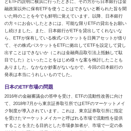
とETFの説明に横浜に行ったときに、その方から日本銀行は金
融政策以外に保有ETFを使うことはできないと断られた旨を聞
いた時のことを今でも鮮明に覚えています。以降、日本銀行
の方々にお会いしたときには、可能な限りETFの貸出をお願い
し続けました。また、日本銀行がETFを貸出してくれないな
ら、ETFが保有している株式バスケットを日興アセットが借り
て、その株式バスケットをETFに拠出してETFを設定して貸し
出すことはできないか（これは金融商品取引法上抵触して駄
目でした）といったことをはじめ様々な案を検討したことも
ありました。なかなか妙案がないなかで、今回の日本銀行の
発表は本当にうれしいものでした。
日本のETF市場の問題
2016年の金融審議会の答申を受け、ETFの流動性改善に向け
て、2018年7月から東京証券取引所ではETFのマーケットメイ
ク制度が導入されています。これは、東京証券取引所に指定
を受けたマーケットメイカーと呼ばれる市場で流動性を提供
することを主たる目的とした市場参加者が、市場で一定の条