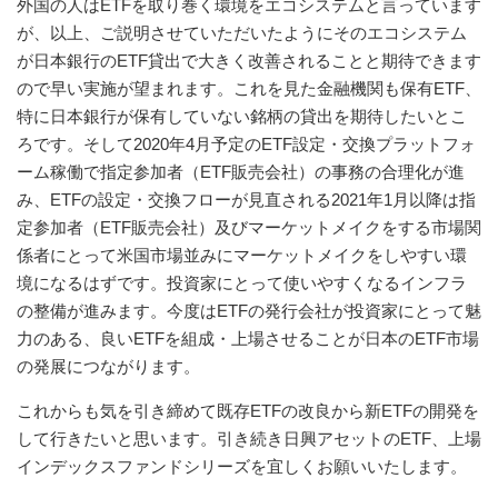
外国の人はETFを取り巻く環境をエコシステムと言っています
が、以上、ご説明させていただいたようにそのエコシステム
が日本銀行のETF貸出で大きく改善されることと期待できます
ので早い実施が望まれます。これを見た金融機関も保有ETF、
特に日本銀行が保有していない銘柄の貸出を期待したいとこ
ろです。そして2020年4月予定のETF設定・交換プラットフォ
ーム稼働で指定参加者（ETF販売会社）の事務の合理化が進
み、ETFの設定・交換フローが見直される2021年1月以降は指
定参加者（ETF販売会社）及びマーケットメイクをする市場関
係者にとって米国市場並みにマーケットメイクをしやすい環
境になるはずです。投資家にとって使いやすくなるインフラ
の整備が進みます。今度はETFの発行会社が投資家にとって魅
力のある、良いETFを組成・上場させることが日本のETF市場
の発展につながります。
これからも気を引き締めて既存ETFの改良から新ETFの開発を
して行きたいと思います。引き続き日興アセットのETF、上場
インデックスファンドシリーズを宜しくお願いいたします。