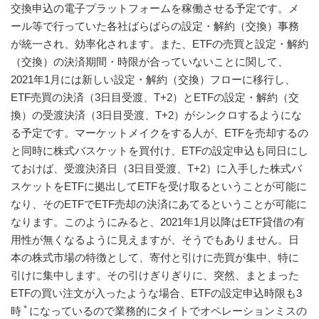
交換申込の電子プラットフォームを稼働させる予定です。メ
ール等で行っていた各社ばらばらの設定・解約（交換）事務
が統一され、効率化されます。また、ETFの売買と設定・解約
（交換）の決済期間・時限が合っていないことに関して、
2021年1月には新しい設定・解約（交換）フローに移行し、
ETF売買の決済（3日目受渡、T+2）とETFの設定・解約（交
換）の受渡決済（3日目受渡、T+2）がシンクロするようにな
る予定です。マーケットメイクをする人が、ETFを売却するの
と同時に株式バスケットを買付け、ETFの設定申込も同日にし
ておけば、受渡決済日（3日目受渡、T+2）に入手した株式バ
スケットをETFに拠出してETFを受け取るということが可能に
なり、そのETFでETF売却の決済にあてるということが可能に
なります。このようにみると、2021年1月以降はETF貸借の有
用性が無くなるように見えますが、そうでもありません。日
本の株式市場の特徴として、寄付と引けに売買が集中、特に
引けに集中します。その引けぎりぎりに、突然、まとまった
ETFの買い注文が入ったような場合、ETFの設定申込時限も3
＊
時
になっているので業務的にタイトでオペレーションミスの