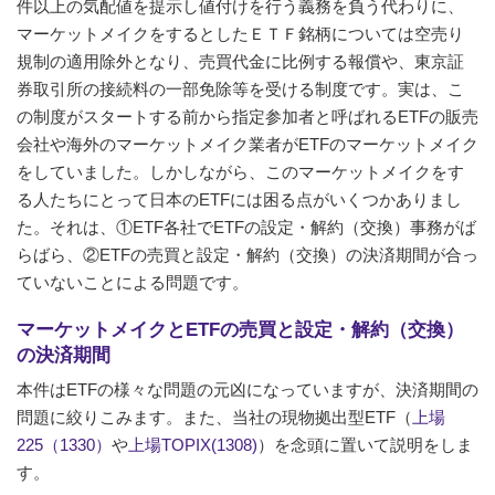
件以上の気配値を提示し値付けを行う義務を負う代わりに、
マーケットメイクをするとしたＥＴＦ銘柄については空売り
規制の適用除外となり、売買代金に比例する報償や、東京証
券取引所の接続料の一部免除等を受ける制度です。実は、こ
の制度がスタートする前から指定参加者と呼ばれるETFの販売
会社や海外のマーケットメイク業者がETFのマーケットメイク
をしていました。しかしながら、このマーケットメイクをす
る人たちにとって日本のETFには困る点がいくつかありまし
た。それは、①ETF各社でETFの設定・解約（交換）事務がば
らばら、②ETFの売買と設定・解約（交換）の決済期間が合っ
ていないことによる問題です。
マーケットメイクとETFの売買と設定・解約（交換）
の決済期間
本件はETFの様々な問題の元凶になっていますが、決済期間の
問題に絞りこみます。また、当社の現物拠出型ETF（
上場
225（1330）
や
上場TOPIX(1308)
）を念頭に置いて説明をしま
す。