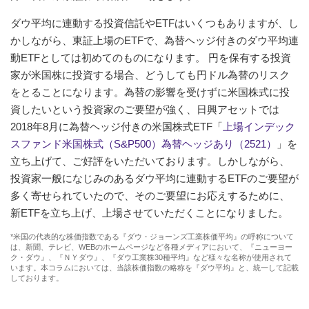
ダウ平均に連動する投資信託やETFはいくつもありますが、し
かしながら、東証上場のETFで、為替ヘッジ付きのダウ平均連
動ETFとしては初めてのものになります。 円を保有する投資
家が米国株に投資する場合、どうしても円ドル為替のリスク
をとることになります。為替の影響を受けずに米国株式に投
資したいという投資家のご要望が強く、日興アセットでは
2018年8月に為替ヘッジ付きの米国株式ETF「
上場インデック
スファンド米国株式（S&P500）為替ヘッジあり（2521）
」を
立ち上げて、ご好評をいただいております。しかしながら、
投資家一般になじみのあるダウ平均に連動するETFのご要望が
多く寄せられていたので、そのご要望にお応えするために、
新ETFを立ち上げ、上場させていただくことになりました。
*米国の代表的な株価指数である『ダウ・ジョーンズ工業株価平均』の呼称について
は、新聞、テレビ、WEBのホームページなど各種メディアにおいて、『ニューヨー
ク・ダウ』、『ＮＹダウ』、『ダウ工業株30種平均』など様々な名称が使用されて
います。本コラムにおいては、当該株価指数の略称を『ダウ平均』と、統一して記載
しております。