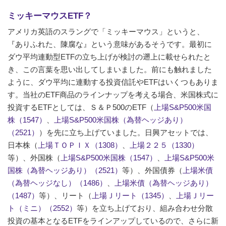
ミッキーマウスETF？
アメリカ英語のスラングで「ミッキーマウス」というと、
『ありふれた、陳腐な』という意味があるそうです。最初に
ダウ平均連動型ETFの立ち上げが検討の遡上に載せられたと
き、この言葉を思い出してしまいました。前にも触れました
ように、ダウ平均に連動する投資信託やETFはいくつもありま
す。当社のETF商品のラインナップを考える場合、米国株式に
投資するETFとしては、Ｓ＆Ｐ500のETF（
上場S&P500米国
株（1547）
、
上場S&P500米国株（為替ヘッジあり）
（2521）
）を先に立ち上げていました。日興アセットでは、
日本株（
上場ＴＯＰＩＸ（1308）
、
上場２２５（1330）
等）、外国株（
上場S&P500米国株（1547）
、
上場S&P500米
国株（為替ヘッジあり）（2521）
等）、外国債券（
上場米債
（為替ヘッジなし）（1486）
、
上場米債（為替ヘッジあり）
（1487）
等）、リート（
上場Ｊリート（1345）
、
上場Ｊリー
ト（ミニ）（2552）
等）を立ち上げており、組み合わせ分散
投資の基本となるETFをラインアップしているので、さらに新