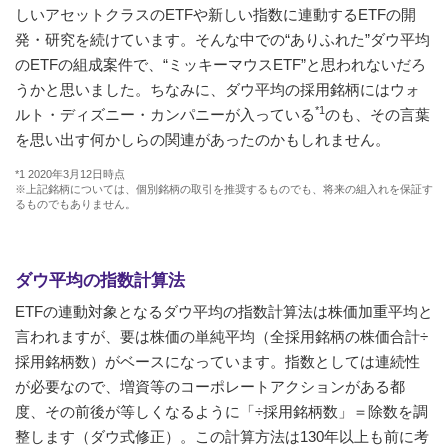
しいアセットクラスのETFや新しい指数に連動するETFの開
発・研究を続けています。そんな中での“ありふれた”ダウ平均
のETFの組成案件で、“ミッキーマウスETF”と思われないだろ
うかと思いました。ちなみに、ダウ平均の採用銘柄にはウォ
*1
ルト・ディズニー・カンパニーが入っている
のも、その言葉
を思い出す何かしらの関連があったのかもしれません。
*1 2020年3月12日時点
※上記銘柄については、個別銘柄の取引を推奨するものでも、将来の組入れを保証す
るものでもありません。
ダウ平均の指数計算法
ETFの連動対象となるダウ平均の指数計算法は株価加重平均と
言われますが、要は株価の単純平均（全採用銘柄の株価合計÷
採用銘柄数）がベースになっています。指数としては連続性
が必要なので、増資等のコーポレートアクションがある都
度、その前後が等しくなるように「÷採用銘柄数」＝除数を調
整します（ダウ式修正）。この計算方法は130年以上も前に考