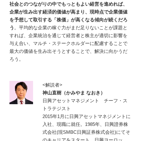
社会とのつながりの中でもっともよい経営を進めれば、
企業が生み出す経済的価値が高まり、現時点で企業価値
を予想して取引する「株価」が高くなる傾向が続くだろ
う
。平均的な企業の稼ぐ力がまだ足りないことが課題と
すれば、企業統治を通じて経営者と株主が適切に影響を
与え合い、マルチ・ステークホルダーに配慮することで
最大の価値を生み出そうとすることで、解決に向かうだ
ろう。
<解説者>
神山直樹（かみやま なおき）
日興アセットマネジメント チーフ・ス
トラテジスト
2015年1月に日興アセットマネジメントに
入社、現職に就任。1985年、日興證券株
式会社(現SMBC日興証券株式会社)にてそ
のキャリアをスタート。日興ヨーロッ