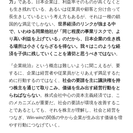
力」
である。日本企業は、利益率そのものが高くなくと
も生き残れている、あるいは従業員や顧客と分け合って
長生きしているという考え方もあるが、それは一種の鎖
国的な満足でしかない。
世界経済のリンクが強まる中
で、いわゆる同業他社が「同じ程度の事業リスクで、よ
り高い利益を上げている」のだから、日本企業の生き残
る場所は小さくならざるを得ない。我々はこのような経
済を子供に残していくことを適切と思うべきではない
。
『企業統治』という概念は難しいように聞こえるが、要
するに、企業は経営者や従業員がとりあえず満足するた
めに行動するのではなく、
社会の要請を主に議決権を持
つ株主を通じて取りこみ、価値を生み出す経営行動をと
らねばならない
。株式会社中心の資本主義経済では、こ
のメカニズムが重要だ。社会の要請が環境を改善するこ
とであるとしても、それを株主が理解し、社会と経営を
つなぎ、Win-winの関係の中から企業が生み出す価値を増
やす行動につなげていく。