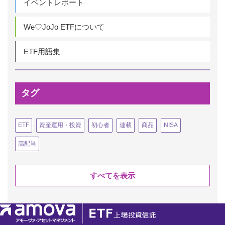
イベントレポート
We♡JoJo ETFについて
ETF用語集
タグ
ETF
資産運用・投資
初心者
連載
商品
NISA
高配当
すべてを表示