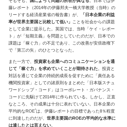
そもそも、
国によって問題の所在が異なる
。日本では伊
藤レポート（2014年の伊藤邦夫一橋大学教授（当時）の
リードする経済産業省の報告書）が、
「日本企業の利益
率が世界主要国と比較して低い」
ことを社会からの課題
として企業に提示した。英国では、当時「ケイ・レポー
ト」が「短期主義」を問題としていたのだが、日本での
課題は「稼ぐ力」の不足であり、この改善が安倍政権下
で「第三の矢」のひとつとなった。
また一方で、
投資家も企業へのコミュニケーションを通
じて「稼ぐ力」を求めていくことが期待された
。投資と
対話を通じて企業の持続的成長を促すために「責任ある
機関投資家」としての諸原則をまとめた「日本版スチュ
ワードシップ・コード」はコーポレート・ガバナンス・
コードに先駆けて2014年に作られている。しかし、正直
なところ、その成果は十分に表れていない。日本企業の
*
平均的なROE
は、伊藤レポートの目標であった8％程度
に到達したのだが、
世界主要国のROEの平均的な水準に
は達したとは言えない
。