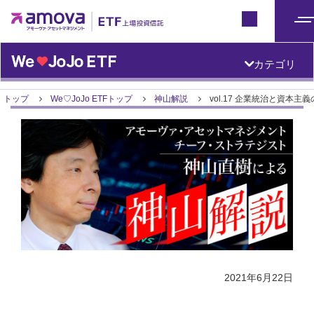
ETFトップ
Japan
メ
ニ
カテゴリ
ュ
ー
トップ
We♡JoJo ETFトップ
神山解説
vol.17 企業統治と資本主
2021年6月22日