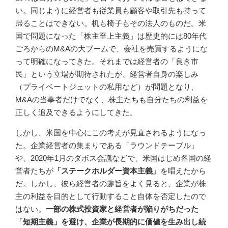
い。同じように経営者も従業員も顧客や取引先も持って
帰ることはできない。机も椅子もその法人のものだ。米
国で問題になった「株主至上主義」は歴史的には80年代
ごろからのM&Aの大ブームで、会社を売買するようにな
って明確になってきた。それまでは経営者の「良き市
民」という立場が期待されたが、経営者自身の楽しみ
（プライベートジェットの私用など）が問題となり、
M&Aの当事者だけでなく、株主たちも自分たちの利益を
正しく追及できるようにしてきた。
しかし、米国を中心にこの考えが見直されるようになっ
た。企業経営者の集まりである「ラウンドテーブル」
や、2020年1月のダボス会議などで、米国はじめ各国の経
営者たちが
「ステークホルダー資本主義」
を唱えたから
だ。しかし、彼ら経営者の趣旨をよく見ると、企業が株
主の利益を目的として行動すること自体を否定したので
はない。
一部の株式投資家と経営者が陥りがちだった
「短期主義」を避け、企業が長期的に価値を生み出し続