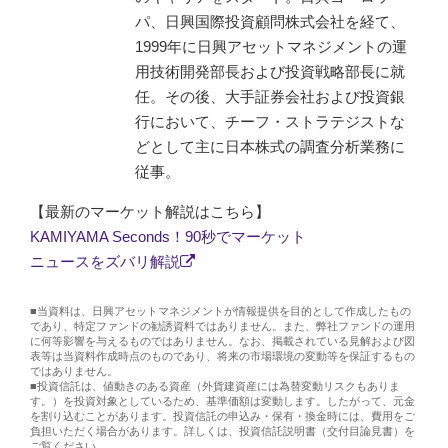
パ、日興国際投資顧問株式会社を経て、
1999年に日興アセットマネジメントの運
用技術開発部長および投資戦略部長に就
任。その後、大手証券会社および投資銀
行において、チーフ・ストラテジストな
どとして主に日本株式の調査分析業務に
従事。
【最新のマーケット解説はこちら】
KAMIYAMA Seconds！90秒でマーケット
ニュースをズバリ解説
■当資料は、日興アセットマネジメントが情報提供を目的として作成したもの
であり、特定ファンドの勧誘資料ではありません。また、弊社ファンドの運用
に何等影響を与えるものではありません。なお、掲載されている見解および図
表等は当資料作成時点のものであり、将来の市場環境の変動等を保証するもの
ではありません。
■投資信託は、値動きのある資産（外貨建資産には為替変動リスクもありま
す。）を投資対象としているため、基準価額は変動します。したがって、元金
を割り込むことがあります。投資信託の申込み・保有・換金時には、費用をご
負担いただく場合があります。詳しくは、投資信託説明書（交付目論見書）を
ご覧ください。