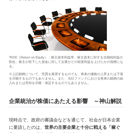
*ROE（Return on Equity）：株主資本利益率。株主資本に対する当期純利益の
割合。株主が投下した資金に対して企業がどの程度利益を上げたかの指標にな
る。
※上記銘柄について、売買を推奨するものでも、将来の価格の上昇または下落
を示唆するものでもありません。また、当社ファンドにおける将来の銘柄の組
入れまたは売却を示唆・保証するものでもありません。
企業統治が株価にあたえる影響 ～神山解説
現時点で、政府の審議会などを通じて、社会が日本企業
に要請したのは、
世界の主要企業と十分に戦える「稼ぐ