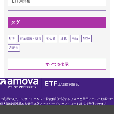
ETF用語集
タグ
ETF
資産運用・投資
初心者
連載
商品
NISA
高配当
すべてを表示
ご利用にあたって
サイトポリシー
投資信託に関するリスクと費用について
勧誘方針
個人情報保護基本方針
日本版スチュワードシップ・コード
議決権行使の考え方
その他方針等
電子公告
お問い合わせ
ETF サイトマップ
お知らせ