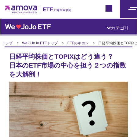
ETFトップ
Japan
メ
ニ
カテゴリ
ュ
ー
トップ
We♡JoJo ETFトップ
ETFのキホン
日経平均株価とTOPI
日経平均株価とTOPIXはどう違う？
日本のETF市場の中心を担う２つの指数
を大解剖！