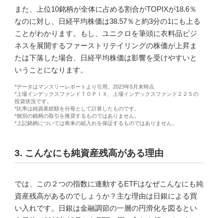
また、上位10銘柄が全体に占める割合がTOPIXが18.6％
なのに対し、日経平均株価は38.57％と約3分の1にも上る
ことがわかります。もし、ユニクロを筆頭に衣料品ビジ
ネスを展開するファーストリテイリングの株価が上昇ま
たは下落した場合、日経平均株価は影響を受けやすいと
いうことになります。
*データはマンスリーレポートより引用。2023年5月末時点
*上場インデックスファンドＴＯＰＩＸ、上場インデックスファンド２２５の
投資状況です。
*比率は純資産総額を分母として計算したものです。
*個別の銘柄の取引を推奨するものではありません。
*上記銘柄については将来の組入れを保証するものではありません。
3. こんなにも純資産残高がある理由
では、この２つの指数に連動するETFはなぜこんなにも純
資産残高があるのでしょうか？主な理由は日銀による買
い入れです。日銀は金融調節の一層の円滑化を図るとい