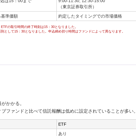
込は15：00まで
9:00-11:30, 12:30-15:00
（東京証券取引所）
る基準価額
約定したタイミングでの市場価格
、ETFの取引時間の終了時刻は15：30となりました。
、原則として15：30となりました。申込締め切り時間はファンドによって異なります。
料がかかる。
ィブファンドと比べて信託報酬は低めに設定されていることが多い
ETF
あり