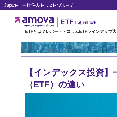
トップ
We♡JoJo ETFトップ
ETFのキホン
【インデッ
Japan
ETFとは？
レポート・コラム
ETFラインアップ
大
【インデックス投資】
（ETF）の違い