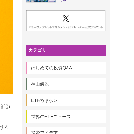
した
カテゴリ
はじめての投資Q&A
神山解説
ETFのキホン
部追記）
世界のETFニュース
討する
投資アイデア