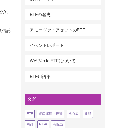
でき、
ETFの歴史
アモーヴァ・アセットのETF
資信託
イベントレポート
We♡JoJo ETFについて
ETF用語集
タグ
ETF
資産運用・投資
初心者
連載
商品
NISA
高配当