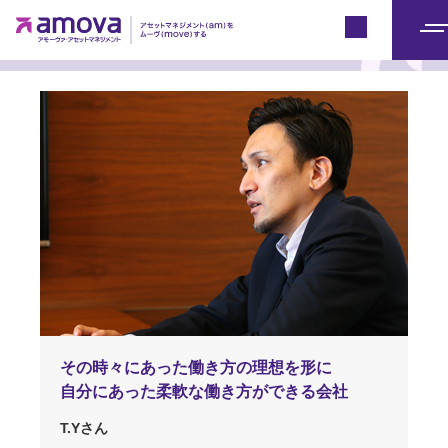
社員が語るアモーヴァ・アセット
Japan
メ
ニ
ュ
ー
その時々にあった
働き方の理想を形に
自分にあった
柔軟な働き方ができる会社
T.Yさん