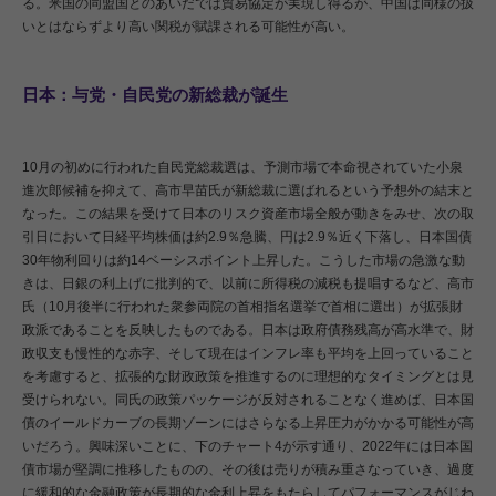
る。米国の同盟国とのあいだでは貿易協定が実現し得るが、中国は同様の扱
いとはならずより高い関税が賦課される可能性が高い。
日本：与党・自民党の新総裁が誕生
10月の初めに行われた自民党総裁選は、予測市場で本命視されていた小泉
進次郎候補を抑えて、高市早苗氏が新総裁に選ばれるという予想外の結末と
なった。この結果を受けて日本のリスク資産市場全般が動きをみせ、次の取
引日において日経平均株価は約2.9％急騰、円は2.9％近く下落し、日本国債
30年物利回りは約14ベーシスポイント上昇した。こうした市場の急激な動
きは、日銀の利上げに批判的で、以前に所得税の減税も提唱するなど、高市
氏（10月後半に行われた衆参両院の首相指名選挙で首相に選出）が拡張財
政派であることを反映したものである。日本は政府債務残高が高水準で、財
政収支も慢性的な赤字、そして現在はインフレ率も平均を上回っていること
を考慮すると、拡張的な財政政策を推進するのに理想的なタイミングとは見
受けられない。同氏の政策パッケージが反対されることなく進めば、日本国
債のイールドカーブの長期ゾーンにはさらなる上昇圧力がかかる可能性が高
いだろう。興味深いことに、下のチャート4が示す通り、2022年には日本国
債市場が堅調に推移したものの、その後は売りが積み重さなっていき、過度
に緩和的な金融政策が長期的な金利上昇をもたらしてパフォーマンスがじわ