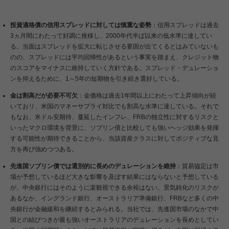
投資適格債の信用スプレッドに対しては慎重な姿勢
：信用スプレッドは過去
3ヵ月間にわたって好調に推移し、2000年代半ば以来の低水準に達してい
る。当面はスプレッドを拡大に転じさせる要因が出てくるとはみていないも
のの、スプレッドには平均回帰性があるという事実を踏まえ、クレジット物
のスコアをマイナスに維持していく方針である。スプレッド・デュレーショ
ンを抑えるために、1～5年の短期物を引き続き選好している。
金は割高だが必要不可欠
：金価格は過去1年間以上にわたって上昇傾向が続
いておリ、米国のマネーサプライ対比でも割高な水準に達している。それで
もなお、米ドル安期待、蔓延したインフレ、FRBの独立性に対するリスクと
いったマクロ環境を背景に、ソブリン債と比較しても強いヘッジ効果を発揮
する可能性が期待できることから、当該資産クラスに対してポジティブな見
方を再び強めつつある。
先進国ソブリン債では選別的に長めのデュレーションを維持
：貿易協定は市
場が予想しているほど大きな影響を及ぼす結果にはならないと予想している
が、中央銀行にはそのように楽観視できる余裕はない。景気鈍化のリスクが
あるなか、イングランド銀行、オーストラリア準備銀行、FRBなど多くの中
央銀行が金融緩和を継続するとみられる。当社では、先進国市場のなかで中
国との結びつきが最も強いオーストラリアのデュレーションを長めとしてい