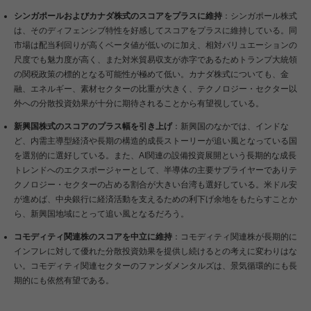
シンガポールおよびカナダ株式のスコアをプラスに維持
：シンガポール株式
は、そのディフェンシブ特性を好感してスコアをプラスに維持している。同
市場は配当利回りが高くベータ値が低いのに加え、相対バリュエーションの
尺度でも魅力度が高く、また対米貿易収支が赤字であるためトランプ大統領
の関税政策の標的となる可能性が極めて低い。カナダ株式についても、金
融、エネルギー、素材セクターの比重が大きく、テクノロジー・セクター以
外への分散投資効果が十分に期待されることから有望視している。
新興国株式のスコアのプラス幅を引き上げ
：新興国のなかでは、インドな
ど、内需主導型経済や長期の構造的成長ストーリーが追い風となっている国
を選別的に選好している。また、AI関連の設備投資展開という長期的な成長
トレンドへのエクスポージャーとして、半導体の主要サプライヤーでありテ
クノロジー・セクターの占める割合が大きい台湾も選好している。米ドル安
が進めば、中央銀行に経済活動を支えるための利下げ余地をもたらすことか
ら、新興国地域にとって追い風となるだろう。
コモディティ関連株のスコアを中立に維持
：コモディティ関連株が長期的に
インフレに対して優れた分散投資効果を提供し続けるとの考えに変わりはな
い。コモディティ関連セクターのファンダメンタルズは、景気循環的にも長
期的にも依然有望である。