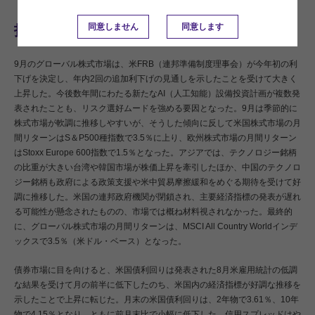
同意しません
同意します
投資環境概観
9月のグローバル株式市場は、米FRB（連邦準備制度理事会）が今年初の利
下げを決定し、年内2回の追加利下げの見通しを示したことを受けて大きく
上昇した。今後数年間にわたる新たなAI（人工知能）設備投資計画が複数発
表されたことも、リスク選好ムードを強める要因となった。9月は季節的に
株式市場が軟調に推移しやすいが、そうした傾向に反して米国株式市場の月
間リターンはS＆P500種指数で3.5％に上り、欧州株式市場の月間リターン
はStoxx Europe 600指数で1.5％となった。アジアでは、テクノロジー銘柄
の比重が大きい台湾や韓国市場が株価上昇を牽引したほか、中国のテクノロ
ジー銘柄も政府による政策支援や米中貿易摩擦緩和をめぐる期待を受けて好
調に推移した。米国の連邦政府機関が閉鎖され、主要経済指標の発表が遅れ
る可能性が懸念されたものの、市場では概ね材料視されなかった。最終的
に、グローバル株式市場の月間リターンは、MSCI All Country Worldインデ
ックスで3.5％（米ドル・ベース）となった。
債券市場に目を向けると、米国債利回りは発表された8月米雇用統計の低調
な結果を受けて月の前半に低下したのち、米国内の経済指標が好調な推移を
示したことで上昇に転じた。月末の米国債利回りは、2年物で3.61％、10年
物で4.15％となり、ともに前月末比で小幅に低下した。信用スプレッドはや