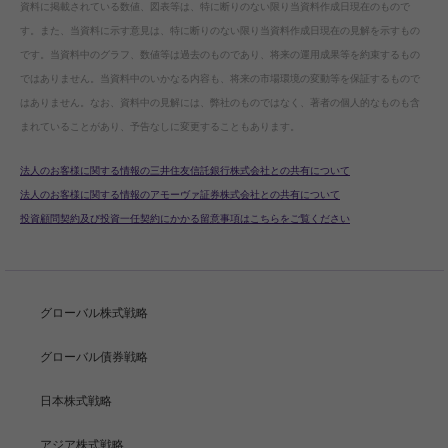
資料に掲載されている数値、図表等は、特に断りのない限り当資料作成日現在のもので
す。また、当資料に示す意見は、特に断りのない限り当資料作成日現在の見解を示すもの
です。当資料中のグラフ、数値等は過去のものであり、将来の運用成果等を約束するもの
ではありません。当資料中のいかなる内容も、将来の市場環境の変動等を保証するもので
はありません。なお、資料中の見解には、弊社のものではなく、著者の個人的なものも含
まれていることがあり、予告なしに変更することもあります。
法人のお客様に関する情報の三井住友信託銀行株式会社との共有について
法人のお客様に関する情報のアモーヴァ証券株式会社との共有について
投資顧問契約及び投資一任契約にかかる留意事項はこちらをご覧ください
グローバル株式戦略
グローバル債券戦略
日本株式戦略
アジア株式戦略