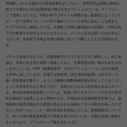
気指数）は4ヵ月連続での景気改善を示しており、世界景気は好調な推移を
続けて今後12ヵ月の企業収益の伸びを支えていくとみている。ディフェン
シブ資産については、FRBの利下げサイクル再開が追い風要因となっている
が、一方で信用スプレッドが目下極めてタイトな水準にあることを踏まえ、
スコアを中立に維持している。今後数ヵ月間の雇用統計の結果が、FRBの利
下げの軌道を左右するカギとなるだろう。インフレ圧力は思いのほか和らい
でおらず、金利低下余地は市場の期待に比べて小幅にとどまる可能性があ
る。
グロース資産のなかでは、先進国株式のスコアをプラスに維持した。特に米
国は、景気が引き続き底堅く推移しており、企業収益が高い伸びをみせる兆
しを示している。PER（株価収益率）でみたバリュエーションはやや割高
な水準に達しているが、市場では高ROE（自己資本利益率）の巨大テック
株へ投資資金が集中し、そうした銘柄の指数構成比率が高まっていることに
よって正当化されると考えており、当面はさらなる上昇余地もあるとみてい
る。来る四半期決算発表シーズンは、米国に対するポジティブな見方の妥当
性を確認する結果になると期待される。米国以外の先進国株式市場では、規
制緩和や経済活動拡大の恩恵が見込まれる金融セクターの割合が高いカナダ
やシンガポールといった一部の市場を有望視している。新興国株式について
も、米ドル安や政策金利低下の恩恵を受けやすいため、当面は好調に推移す
るとみており、プラスのスコア幅を引き上げた。