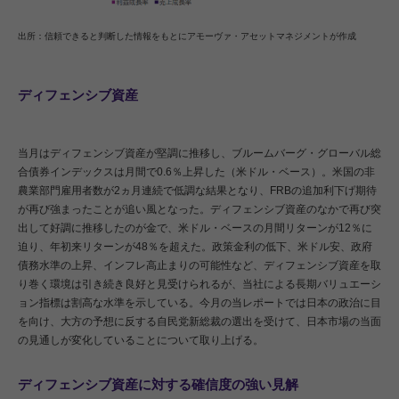
出所：信頼できると判断した情報をもとにアモーヴァ・アセットマネジメントが作成
ディフェンシブ資産
当月はディフェンシブ資産が堅調に推移し、ブルームバーグ・グローバル総
合債券インデックスは月間で0.6％上昇した（米ドル・ベース）。米国の非
農業部門雇用者数が2ヵ月連続で低調な結果となり、FRBの追加利下げ期待
が再び強まったことが追い風となった。ディフェンシブ資産のなかで再び突
出して好調に推移したのが金で、米ドル・ベースの月間リターンが12％に
迫り、年初来リターンが48％を超えた。政策金利の低下、米ドル安、政府
債務水準の上昇、インフレ高止まりの可能性など、ディフェンシブ資産を取
り巻く環境は引き続き良好と見受けられるが、当社による長期バリュエーシ
ョン指標は割高な水準を示している。今月の当レポートでは日本の政治に目
を向け、大方の予想に反する自民党新総裁の選出を受けて、日本市場の当面
の見通しが変化していることについて取り上げる。
ディフェンシブ資産に対する確信度の強い見解