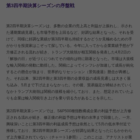
第3四半期決算シーズンの序盤戦
第2四半期決算シーズンは、多数の企業の売上高と利益が上振れし、示され
た通期業績見通しも市場予想を上回るなど、好調な結果となった。それを受
けて、同様に好調な業績が第3四半期も持続するかどうか見極めるための手
がかりを投資家はこぞって探している。今年に入ってから企業業績予想が下
方修正される流れが続き、トランプ大統領が相互関税を発表した4月2日の
「解放の日」が近づくにつれてその傾向は特に顕著となった。市場は大規模
な輸入関税の発動に動揺した。関税によってインフレが加速して成長が鈍化
するとの懸念が強まり、世界的なリセッション（景気後退）懸念が再燃し
た。それ以来、第2四半期と第3四半期の企業収益の成長見通しは大きく落
ち込み、5月まで下げ止まらなかった。その後、貿易協定が締結されていく
なかトランプ大統領は関税の規模を縮小しており、また、想定されていたよ
りも企業は輸入関税引き上げを乗り切る力があることを示した。
第2四半期決算シーズンでは、S&P500種指数構成企業の利益予想が上方修
正される流れが続き、修正後の利益予想は年初の水準まで回復した。一方、
興味深いことに第3四半期の利益成長予想は依然として5月の低水準付近で
推移しており、第2四半期決算シーズンが好調な結果となったにもかかわら
ず上方修正されていない（チャート1参照）。このことは、アナリストが業