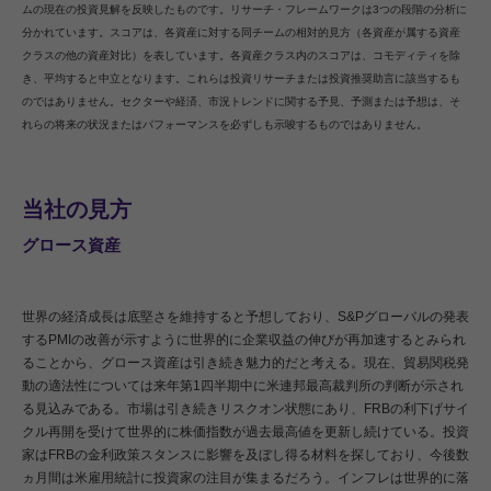
ムの現在の投資見解を反映したものです。リサーチ・フレームワークは3つの段階の分析に
分かれています。スコアは、各資産に対する同チームの相対的見方（各資産が属する資産
クラスの他の資産対比）を表しています。各資産クラス内のスコアは、コモディティを除
き、平均すると中立となります。これらは投資リサーチまたは投資推奨助言に該当するも
のではありません。セクターや経済、市況トレンドに関する予見、予測または予想は、そ
れらの将来の状況またはパフォーマンスを必ずしも示唆するものではありません。
当社の見方
グロース資産
世界の経済成長は底堅さを維持すると予想しており、S&Pグローバルの発表
するPMIの改善が示すように世界的に企業収益の伸びが再加速するとみられ
ることから、グロース資産は引き続き魅力的だと考える。現在、貿易関税発
動の適法性については来年第1四半期中に米連邦最高裁判所の判断が示され
る見込みである。市場は引き続きリスクオン状態にあり、FRBの利下げサイ
クル再開を受けて世界的に株価指数が過去最高値を更新し続けている。投資
家はFRBの金利政策スタンスに影響を及ぼし得る材料を探しており、今後数
ヵ月間は米雇用統計に投資家の注目が集まるだろう。インフレは世界的に落