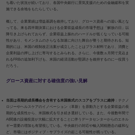
ち着いた状況が続いており、各国中央銀行に景気支援のための金融緩和を実
施できる余地をもたらしている。
概して、企業業績は増益基調を維持しており、グロース資産への追い風とな
ってる。来る四半期決算における企業収益成長の市場予想は「解放の日」以
降引き上げられておらず、企業収益上振れのハードルが低くなっている可能
性があり、モメンタムのさらなる加速に向けた舞台が整うと期待される。短
期的には、米国の税制改正法案が成立したことはプラス材料であり、消費と
企業利益の押し上げに寄与するとみられる。さらに、今後数ヵ月間で見込ま
れるFRBの追加利下げも、米国の経済活動が堅調さを維持するのに一役買う
だろう。
グロース資産に対する確信度の強い見解
当面は長期的成長機会を含有する米国株式のスコアをプラスに維持
：テクノ
ロジーやヘルスケアのイノベーション（革新）を原動力とする企業収益の長
期的な成長性から、米国株式を引き続き選好している。また、今後数年間で
AI関連の設備投資が大幅に拡大することに伴うデータセンターからのエネル
ギー需要の増加も有望視している。中央銀行の対応や輸入関税懸念の緩和な
ど、市場にはポジティブ・サプライズの起こる可能性が残っている。