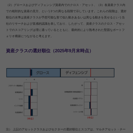
（2）グロースおよびディフェンシブ資産内でのクロス・アセット、（3）各資産クラス内
での相対的な資産の見方、という3つの異なる段階で示しています。これらの段階は、選好
順位の水準は資産クラスが予想可能な形で似た動きあるいは異なる動きを見せるという当
社のリサーチおよび直感的認識を表しており、したがって、資産クラスのクロス・アセッ
トでのスコアリングは理に適っているとともに、最終的により熟考された堅固なポートフ
ォリオ構築につながると考えます。
資産クラスの選好順位（2025年9月末時点）
注） 上記のアセットクラスおよびセクターの選好順位とスコアは、マルチアセット・チー