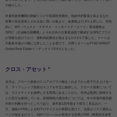
や縮小した。
米連邦政府機関の閉鎖リスクや貿易戦争懸念、地政学的緊張が高まるなか、
有事の安全資産とされる金に買いが集まり、金価格は11.9％上昇した。対照
的に、WTI（ウェスト・テキサス・インターミディエート）原油価格は、
OPEC（石油輸出国機構）とそれ以外の主要産油国で構成するOPECプラス
が増産を続けており、過剰供給懸念が強まるなか2.6％下落した。リートは
不動産市場が小幅に上昇したことを受けて、月間リターンがFTSE NAREIT
Global Real Estateインデックスで0.9％となった。
クロス・アセット
＊
当月は、グロース資産のスコアのプラス幅をこれまでから若干引き上げる一
方、ディフェンシブ資産のスコアを中立に維持した。グロース資産について
は、リスクテイクを後押しする環境にあることから、年内は堅調に推移する
との見方を維持している。貿易関税の適法性については、今や米連邦最高裁
判所の判断を待つところであり、来年第1四半期まで長引く見込みだ。一
方、減税やFRBによる利下げサイクルの再開を受けて、当面はリスク選好ム
ードが強まるだろう。S&Pグローバルが発表する世界のPMI（購買担当者景