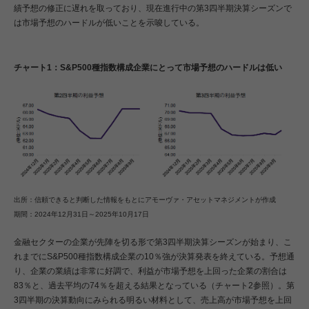
績予想の修正に遅れを取っており、現在進行中の第3四半期決算シーズンで
は市場予想のハードルが低いことを示唆している。
チャート1：S&P500種指数構成企業にとって市場予想のハードルは低い
出所：信頼できると判断した情報をもとにアモーヴァ・アセットマネジメントが作成
期間：2024年12月31日～2025年10月17日
金融セクターの企業が先陣を切る形で第3四半期決算シーズンが始まり、こ
れまでにS&P500種指数構成企業の10％強が決算発表を終えている。予想通
り、企業の業績は非常に好調で、利益が市場予想を上回った企業の割合は
83％と、過去平均の74％を超える結果となっている（チャート2参照）。第
3四半期の決算動向にみられる明るい材料として、売上高が市場予想を上回