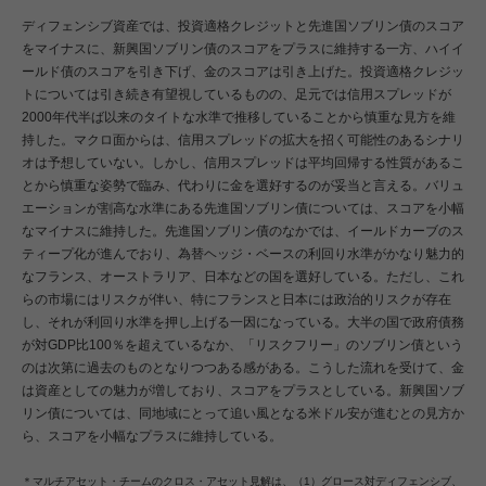
ディフェンシブ資産では、投資適格クレジットと先進国ソブリン債のスコア
をマイナスに、新興国ソブリン債のスコアをプラスに維持する一方、ハイイ
ールド債のスコアを引き下げ、金のスコアは引き上げた。投資適格クレジッ
トについては引き続き有望視しているものの、足元では信用スプレッドが
2000年代半ば以来のタイトな水準で推移していることから慎重な見方を維
持した。マクロ面からは、信用スプレッドの拡大を招く可能性のあるシナリ
オは予想していない。しかし、信用スプレッドは平均回帰する性質があるこ
とから慎重な姿勢で臨み、代わりに金を選好するのが妥当と言える。バリュ
エーションが割高な水準にある先進国ソブリン債については、スコアを小幅
なマイナスに維持した。先進国ソブリン債のなかでは、イールドカーブのス
ティープ化が進んでおり、為替ヘッジ・ベースの利回り水準がかなり魅力的
なフランス、オーストラリア、日本などの国を選好している。ただし、これ
らの市場にはリスクが伴い、特にフランスと日本には政治的リスクが存在
し、それが利回り水準を押し上げる一因になっている。大半の国で政府債務
が対GDP比100％を超えているなか、「リスクフリー」のソブリン債という
のは次第に過去のものとなりつつある感がある。こうした流れを受けて、金
は資産としての魅力が増しており、スコアをプラスとしている。新興国ソブ
リン債については、同地域にとって追い風となる米ドル安が進むとの見方か
ら、スコアを小幅なプラスに維持している。
＊マルチアセット・チームのクロス・アセット見解は、（1）グロース対ディフェンシブ、