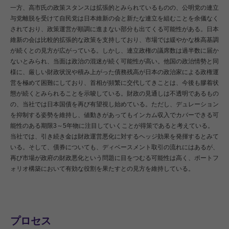
一方、高市氏の政策スタンスは拡張的とみられているものの、公明党の連立
与党離脱を受けて自民党は日本維新の会と新たな連立を組むことを余儀なく
されており、政策運営が順調に進まない部分も出てくる可能性がある。日本
維新の会は比較的拡張的な政策を支持しており、市場では緩やかな株高基調
が続くとの見方が広がっている。しかし、連立政権の議席数は過半数に届か
ないとみられ、当面は政治の混迷が続く可能性が高い。他国の政治情勢と同
様に、厳しい財政状況や積み上がった債務残高が日本の政治家による政権運
営を極めて困難にしており、首相が頻繁に交代してきことは、今後も膠着状
態が続くとみられることを示唆している。財政の見通しは不透明であるもの
の、当社では日本国債を再び有望視し始めている。ただし、デュレーション
を抑制する姿勢を維持し、値動きがあってもインカム収入でカバーできる可
能性のある期限3～5年物に注目していくことが得策であると考えている。
当社では、引き続き金は財政運営悪化に対するヘッジ効果を発揮するとみて
いる。そして、債券についても、ディベースメント取引の流れにはあるが、
再び市場が政府の財政悪化という問題に目をつむる可能性は高く、ポートフ
ォリオ構築において有効な役割を果たすとの見方を維持している。
プロセス