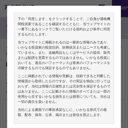
期間投資家の方向け
Japan
メ
マルチアセット戦略、その他
下の「同意します」をクリックすることで、ご自身が適格機
ニ
関投資家であることを確認するとともに、当ウェブサイトの
各戦略チームによるリサーチレ
ュ
一番下にあるリンクでご覧いただける規約および条件に同意
ポート
するものとします。
ー
当ウェブサイトに掲載されるのは一般的な情報のみであり、
いかなる投資家の投資目的、財務状況またはニーズも考慮し
マルチアセット・チーム
PDFをダウンロード
ていません。また、金融商品もしくはサービスの提供、販売
2025年10月31日
または勧誘を意図するものではありません。いかなる投資に
Balancing Act 2025年10月
おいても、過去のパフォーマンスは将来のパフォーマンスを
示唆するものでも保証するものでもありません。
～グロース資産のスコアのプラス幅を引き上げ、
ここに掲載されている情報や見解は、信頼できると判断した
情報源から取得したものですが、その実証を独自に行っては
ディフェンシブ資産のスコアは中立に維持～
おらず、当社は情報の正確性または完全性を保証するもので
はありません。ここに記載された情報のすべてまたは一部の
使用から生ずるいかなる損失または損害についても、当社は
一切の責任を負いません。
本稿は2025年10月28日発行の英語レポート「
Balancing Act
」の日本語訳です。
当社による書面での事前承諾なしに、いかなる形式での複
内容については英語による原本が日本語版に優先します。
製、配布、保存、公表、掲示または発信を禁止します。