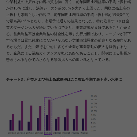
企業利益の上振れは内容の質も特に高く、前年同期比増益率の平均上振れ幅
が約16％に達し、決算シーズン前の8％を大きく上回った。同様に売上高の
上振れも素晴らしい内容で、前年同期比増収率の平均上振れ幅が過去3年間
で最も高い6％となり、市場予想通りの結果となった。特に注目すべきは企
業のマージン拡大が続いている点であり、事業環境が良好であることが窺え
る。営業利益率は企業利益の健全性を示す先行指標であり、マージンが低下
する場合は景気鈍化につながりかねない労働市場悪化の前兆となる傾向があ
るからだ。また、銀行を中心に多くの企業が事業活動の拡大を報告するな
ど、企業による業績ガイダンスが概ね良好であることも、関税による影響が
懸念されるなかでのさらなる景気拡大への追い風となっている。
チャート3：利益および売上高成長率はここ数四半期で最も高い水準に