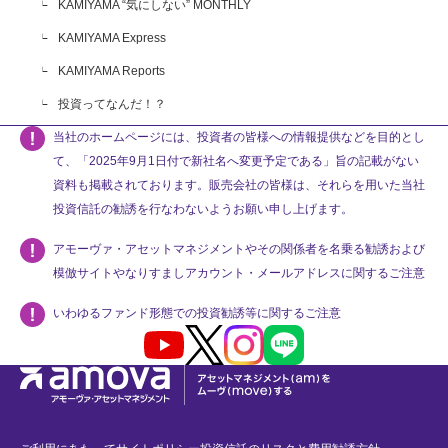
KAMIYAMA “気にしない” MONTHLY
KAMIYAMA Express
KAMIYAMA Reports
投資ってなんだ！？
当社のホームページには、投資者の皆様への情報提供などを目的とし
て、「2025年9月1日付で新社名へ変更予定である」旨の記載がない
資料も掲載されております。販売会社の皆様は、それらを用いた当社
投資信託の勧誘を行なわないようお願い申し上げます。
アモーヴァ・アセットマネジメントやその関係者を名乗る勧誘および
模倣サイトやなりすましアカウント・メールアドレスに関するご注意
いわゆるファンド形態での投資勧誘等に関するご注意
Youtube
X
Instagram
LINE