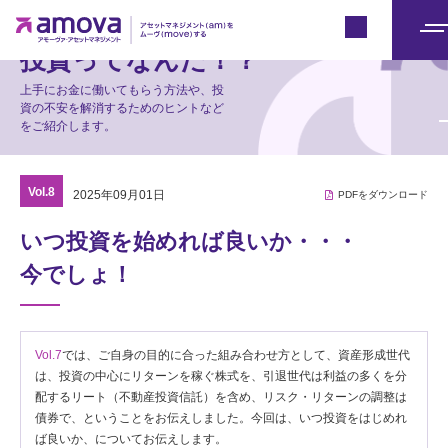
マーケット情報
Japan
メ
投資ってなんだ！？
ニ
上手にお金に働いてもらう方法や、投
ュ
資の不安を解消するためのヒントなど
をご紹介します。
ー
Vol.8
2025年09月01日
PDFをダウンロード
いつ投資を始めれば良いか・・・
今でしょ！
Vol.7
では、ご自身の目的に合った組み合わせ方として、資産形成世代
は、投資の中心にリターンを稼ぐ株式を、引退世代は利益の多くを分
配するリート（不動産投資信託）を含め、リスク・リターンの調整は
債券で、ということをお伝えしました。今回は、いつ投資をはじめれ
ば良いか、についてお伝えします。