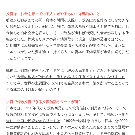
投資は「お金を持っている人」がやるもの、は戦前のこと
明治から戦前までの間
、資本を財閥が支配し、
投資はお金持ちにしかできな
い傾向
にありました。例えば、当時、鉄道の敷設や鉄工所を建てる時は、お
金持ちが合名会社を設立し、そこで利益が出れば出資した者が総取りする仕
組みでした。株式もリスクの高い清算取引（現金・現物の受渡ではなく、一
定期間内に反対売買を行なって差金決済する取引）が主流でした。まさに、
マルクスが説いた資本論（「持てる人」の資本の価値増殖が永遠に続く）だ
ったといえます。
戦後は
、財閥が解体されて世界的に「経済の民主化」が進み、財閥が保有し
ていた
大量の株式が放出され、誰もが株式を保有できるようになりました
。
そして今、世界の主要国では
小口でも企業の資本の一部を所有することがで
きる株式の仕組みが整った
のです。
小口で分散投資できる投資信託やリートが誕生
日本では、
1950年代から投資商品として投資信託が利用され始め
、
小口で
複数の銘柄を間接的に投資できる
ようになりました。そして、
幅広い不動産
物件に小口で投資できるリートは
、1990年代以降急成長し、日本では2000
年に解禁されました。こうして、多くの人から集めたお金をまとめて運用す
る投資信託の仕組みが広まり、
小口の個人投資家でも
、世界中の株式や債