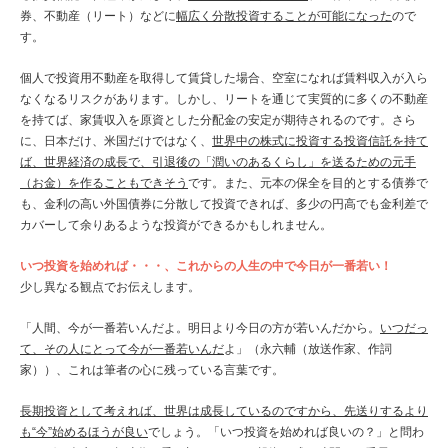
券、不動産（リート）などに
幅広く分散投資することが可能になった
ので
す。
個人で投資用不動産を取得して賃貸した場合、空室になれば賃料収入が入ら
なくなるリスクがあります。しかし、リートを通じて実質的に多くの不動産
を持てば、家賃収入を原資とした分配金の安定が期待されるのです。さら
に、日本だけ、米国だけではなく、
世界中の株式に投資する投資信託を持て
ば、世界経済の成長で、引退後の「潤いのあるくらし」を送るための元手
（お金）を作ることもできそう
です。また、元本の保全を目的とする債券で
も、金利の高い外国債券に分散して投資できれば、多少の円高でも金利差で
カバーして余りあるような投資ができるかもしれません。
いつ投資を始めれば・・・、これからの人生の中で今日が一番若い！
少し異なる観点でお伝えします。
「人間、今が一番若いんだよ。明日より今日の方が若いんだから。
いつだっ
て、その人にとって今が一番若いんだ
よ」（永六輔（放送作家、作詞
家））、これは筆者の心に残っている言葉です。
長期投資として考えれば、世界は成長しているのですから、先送りするより
も“今”始めるほうが良い
でしょう。「いつ投資を始めれば良いの？」と問わ