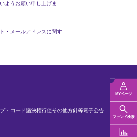
いようお願い申し上げま
ト・メールアドレスに関す
メ
ニ
MYページ
ュ
プ・コード
議決権行使
その他方針等
電子公告
ー
ファンド検索
規タブで開く
を
閉