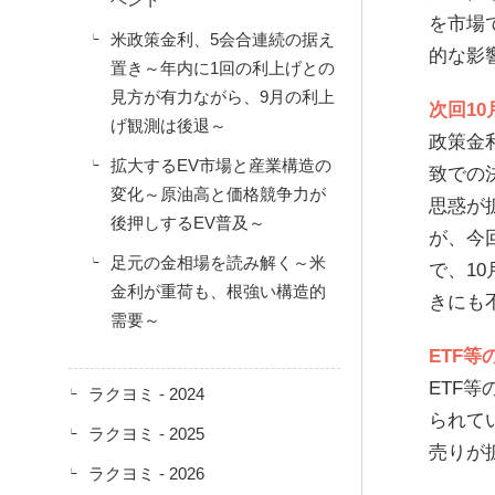
を市場
米政策金利、5会合連続の据え
的な影
置き～年内に1回の利上げとの
見方が有力ながら、9月の利上
次回1
げ観測は後退～
政策金
拡大するEV市場と産業構造の
致での
変化～原油高と価格競争力が
思惑が
後押しするEV普及～
が、今
足元の金相場を読み解く～米
で、1
金利が重荷も、根強い構造的
きにも
需要～
ETF
ETF
ラクヨミ - 2024
られて
ラクヨミ - 2025
売りが
ラクヨミ - 2026