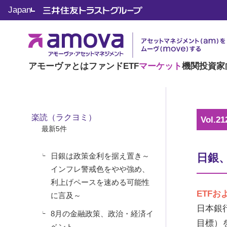
マーケット情報
Japan
楽読（ラクヨミ）
アモーヴァとは
ファンド
ETF
マーケット
機関投資家
楽読（ラクヨミ）
Vol.21
最新5件
日銀は政策金利を据え置き～
日銀
インフレ警戒色をやや強め、
利上げペースを速める可能性
ETFお
に言及～
日本銀
8月の金融政策、政治・経済イ
目標）
ベント