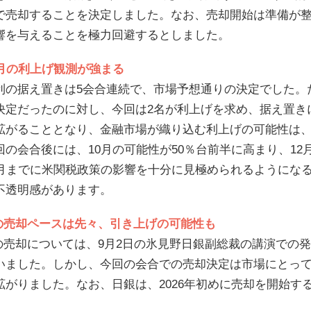
で売却することを決定しました。なお、売却開始は準備が
響を与えることを極力回避するとしました。
0月の利上げ観測が強まる
利の据え置きは5会合連続で、市場予想通りの決定でした。
決定だったのに対し、今回は2名が利上げを求め、据え置き
拡がることとなり、金融市場が織り込む利上げの可能性は、従
回の会合後には、10月の可能性が50％台前半に高まり、12
0月までに米関税政策の影響を十分に見極められるようにな
不透明感があります。
等の売却ペースは先々、引き上げの可能性も
等の売却については、9月2日の氷見野日銀副総裁の講演での
いました。しかし、今回の会合での売却決定は市場にとっ
拡がりました。なお、日銀は、2026年初めに売却を開始す