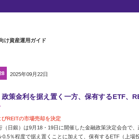
マーケットの旬な話題を、楽に読める文章量
向け
資産運用ガイド
28
2025年09月22日
、政策金利を据え置く一方、保有するETF、R
よびREITの市場売却を決定
行（日銀）は9月18・19日に開催した金融政策決定会合で
を0.5％程度で据え置くことに加えて、保有するETF（上場