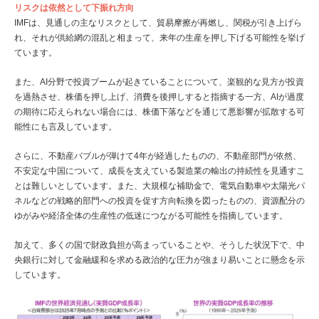
リスクは依然として下振れ方向
IMFは、見通しの主なリスクとして、貿易摩擦が再燃し、関税が引き上げら
れ、それが供給網の混乱と相まって、来年の生産を押し下げる可能性を挙げ
ています。
また、AI分野で投資ブームが起きていることについて、楽観的な見方が投資
を過熱させ、株価を押し上げ、消費を後押しすると指摘する一方、AIが過度
の期待に応えられない場合には、株価下落などを通じて悪影響が拡散する可
能性にも言及しています。
さらに、不動産バブルが弾けて4年が経過したものの、不動産部門が依然、
不安定な中国について、成長を支えている製造業の輸出の持続性を見通すこ
とは難しいとしています。また、大規模な補助金で、電気自動車や太陽光パ
ネルなどの戦略的部門への投資を促す方向転換を図ったものの、資源配分の
ゆがみや経済全体の生産性の低迷につながる可能性を指摘しています。
加えて、多くの国で財政負担が高まっていることや、そうした状況下で、中
央銀行に対して金融緩和を求める政治的な圧力が強まり易いことに懸念を示
しています。