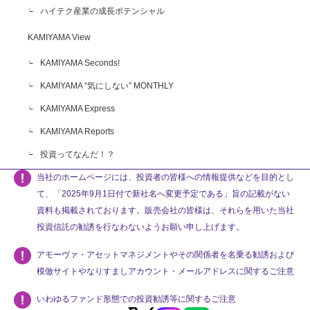
ハイテク産業の成長ポテンシャル
KAMIYAMA View
KAMIYAMA Seconds!
KAMIYAMA “気にしない” MONTHLY
KAMIYAMA Express
KAMIYAMA Reports
投資ってなんだ！？
当社のホームページには、投資者の皆様への情報提供などを目的とし
て、「2025年9月1日付で新社名へ変更予定である」旨の記載がない
資料も掲載されております。販売会社の皆様は、それらを用いた当社
投資信託の勧誘を行なわないようお願い申し上げます。
アモーヴァ・アセットマネジメントやその関係者を名乗る勧誘および
模倣サイトやなりすましアカウント・メールアドレスに関するご注意
いわゆるファンド形態での投資勧誘等に関するご注意