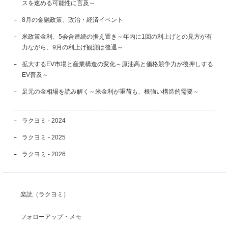
スを速める可能性に言及～
8月の金融政策、政治・経済イベント
米政策金利、5会合連続の据え置き～年内に1回の利上げとの見方が有
力ながら、9月の利上げ観測は後退～
拡大するEV市場と産業構造の変化～原油高と価格競争力が後押しする
EV普及～
足元の金相場を読み解く～米金利が重荷も、根強い構造的需要～
ラクヨミ - 2024
ラクヨミ - 2025
ラクヨミ - 2026
楽読（ラクヨミ）
フォローアップ・メモ