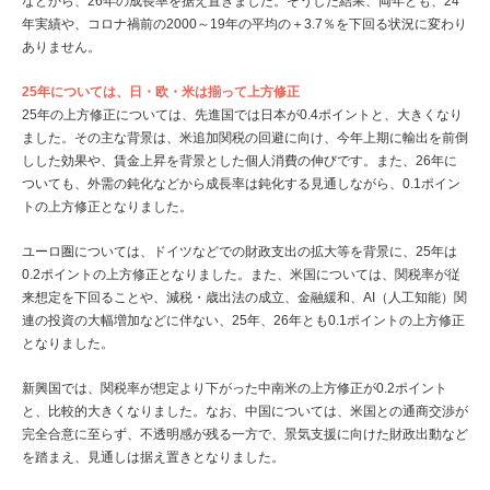
などから、26年の成長率を据え置きました。そうした結果、両年とも、24
年実績や、コロナ禍前の2000～19年の平均の＋3.7％を下回る状況に変わり
ありません。
25年については、日・欧・米は揃って上方修正
25年の上方修正については、先進国では日本が0.4ポイントと、大きくなり
ました。その主な背景は、米追加関税の回避に向け、今年上期に輸出を前倒
しした効果や、賃金上昇を背景とした個人消費の伸びです。また、26年に
ついても、外需の鈍化などから成長率は鈍化する見通しながら、0.1ポイン
トの上方修正となりました。
ユーロ圏については、ドイツなどでの財政支出の拡大等を背景に、25年は
0.2ポイントの上方修正となりました。また、米国については、関税率が従
来想定を下回ることや、減税・歳出法の成立、金融緩和、AI（人工知能）関
連の投資の大幅増加などに伴ない、25年、26年とも0.1ポイントの上方修正
となりました。
新興国では、関税率が想定より下がった中南米の上方修正が0.2ポイント
と、比較的大きくなりました。なお、中国については、米国との通商交渉が
完全合意に至らず、不透明感が残る一方で、景気支援に向けた財政出動など
を踏まえ、見通しは据え置きとなりました。