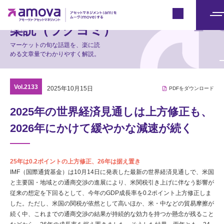
マーケット情報
Japan
メ
楽読（ラクヨミ）
ニ
マーケットの旬な話題を、楽に読
ュ
める文章量でわかりやすく解説。
ー
Vol.2133
2025年10月15日
PDFをダウンロード
2025年の世界経済見通しは上方修正も、
2026年にかけて緩やかな減速が続く
25年は0.2ポイントの上方修正、26年は据え置き
IMF（国際通貨基金）は10月14日に発表した最新の世界経済見通しで、米国
と主要国・地域との通商交渉の進展により、米関税引き上げに伴なう影響が
従来の想定を下回るとして、今年のGDP成長率を0.2ポイント上方修正しま
した。ただし、米国の関税が依然として高いほか、米・中などの貿易摩擦が
続く中、これまでの通商交渉の結果が持続的な効力を持つか懸念が残ること