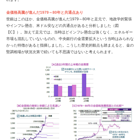
金価格高騰が進んだ1979～80年と共通点あり
世銀はこのほか、金価格高騰が進んだ1979～80年と足元で、地政学的緊張
やインフレ懸念、米ドル安などの共通点があると分析しました（図
【C】）。加えて足元では、当時ほどインフレ懸念は強くなく、エネルギー
市場も混乱していないものの、中央銀行の金需要拡大という当時はみられな
かった特徴があると指摘しました。こうした歴史的観点も踏まえると、金の
堅調相場が状況次第で続いても不思議ではないと考えられます。