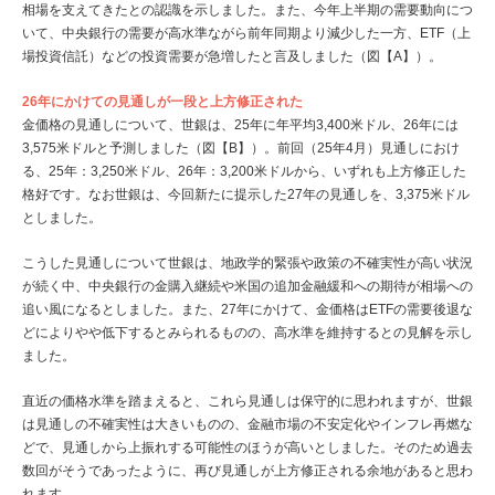
相場を支えてきたとの認識を示しました。また、今年上半期の需要動向につ
いて、中央銀行の需要が高水準ながら前年同期より減少した一方、ETF（上
場投資信託）などの投資需要が急増したと言及しました（図【A】）。
26年にかけての見通しが一段と上方修正された
金価格の見通しについて、世銀は、25年に年平均3,400米ドル、26年には
3,575米ドルと予測しました（図【B】）。前回（25年4月）見通しにおけ
る、25年：3,250米ドル、26年：3,200米ドルから、いずれも上方修正した
格好です。なお世銀は、今回新たに提示した27年の見通しを、3,375米ドル
としました。
こうした見通しについて世銀は、地政学的緊張や政策の不確実性が高い状況
が続く中、中央銀行の金購入継続や米国の追加金融緩和への期待が相場への
追い風になるとしました。また、27年にかけて、金価格はETFの需要後退な
どによりやや低下するとみられるものの、高水準を維持するとの見解を示し
ました。
直近の価格水準を踏まえると、これら見通しは保守的に思われますが、世銀
は見通しの不確実性は大きいものの、金融市場の不安定化やインフレ再燃な
どで、見通しから上振れする可能性のほうが高いとしました。そのため過去
数回がそうであったように、再び見通しが上方修正される余地があると思わ
れます。