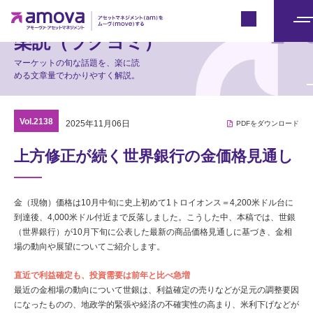
マーケット情報
Japan
メ
楽読（ラクヨミ）
ニ
マーケットの旬な話題を、楽に読
ュ
める文章量でわかりやすく解説。
ー
Vol.2138
2025年11月06日
PDFをダウンロード
上方修正が続く世界銀行の金価格見通し
金（現物）価格は10月中旬に史上初めて1トロイオンス＝4,200米ドル台に
到達後、4,000米ドル付近まで反落しました。こうした中、本稿では、世銀
（世界銀行）が10月下旬に公表した最新の商品価格見通しに基づき、金相
場の動向や展望についてご紹介します。
直近で利益確定も、投資需要は前年と比べ急増
最近の金相場の動向について世銀は、利益確定の売りなどが足元の調整要因
になったものの、地政学的緊張や経済の不確実性の高まり、米利下げなどが