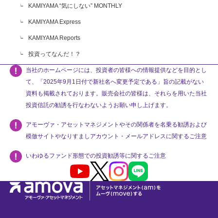
KAMIYAMA “気にしない” MONTHLY
KAMIYAMA Express
KAMIYAMA Reports
投資ってなんだ！？
当社のホームページには、投資者の皆様への情報提供などを目的とし
て、「2025年9月1日付で新社名へ変更予定である」旨の記載がない
資料も掲載されております。販売会社の皆様は、それらを用いた当社
投資信託の勧誘を行なわないようお願い申し上げます。
アモーヴァ・アセットマネジメントやその関係者を名乗る勧誘および
模倣サイトやなりすましアカウント・メールアドレスに関するご注意
いわゆるファンド形態での投資勧誘等に関するご注意
Youtube
X
Instagram
LINE