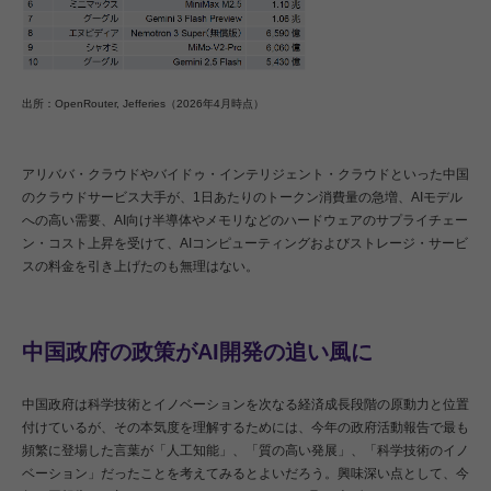
出所：OpenRouter, Jefferies（2026年4月時点）
アリババ・クラウドやバイドゥ・インテリジェント・クラウドといった中国
のクラウドサービス大手が、1日あたりのトークン消費量の急増、AIモデル
への高い需要、AI向け半導体やメモリなどのハードウェアのサプライチェー
ン・コスト上昇を受けて、AIコンピューティングおよびストレージ・サービ
スの料金を引き上げたのも無理はない。
中国政府の政策がAI開発の追い風に
中国政府は科学技術とイノベーションを次なる経済成長段階の原動力と位置
付けているが、その本気度を理解するためには、今年の政府活動報告で最も
頻繁に登場した言葉が「人工知能」、「質の高い発展」、「科学技術のイノ
ベーション」だったことを考えてみるとよいだろう。興味深い点として、今