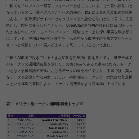
中国でも「ロブスター飼育」フィーバーが起こっている。その強い原動力と
なっているのは、乗り遅れることへの恐怖や、政府によるAI普及加速の推進
である。中国政府がサイバーセキュリティ上の懸念を理由として公式に注意
喚起し、即座に介入したことから、OpenClawの当初の熱狂は短命に終わっ
たかもしれないが、この「ロブスター」狂騒曲は、より深い事実を浮き彫り
にしている。中国はAI研究・能力を、拡張性かつ市場性のあるアプリケーシ
ョンへと転換していく実力がますます高まっているという点だ。
中国のAI市場で起きている大きな変化を定量的に捉える上では、世界全体で
のトークンの週間消費量を示した下の表1をみてみると参考になる。トーク
ンとは大規模言語モデルにおけるデータの最小単位であり、中国では、莫大
なデータを必要とするAIエージェントや多段階ワークフローの急速な普及拡
大という構造的要因により、トークン消費量がより高水準に上っている。
表1：AIモデル別トークン週間消費量トップ10