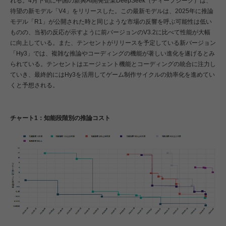
れる。4月下旬に中国の新興AI開発企業DeepSeek（ディープシーク）は、
待望の新モデル「V4」をリリースした。この最新モデルは、2025年に推論
モデル「R1」が公開された時と同じような市場の反響を呼ぶ可能性は低い
ものの、当初の反応が示すように前バージョンのV3.2に比べて性能が大幅
に向上している。また、テンセントがリリースを予定している新バージョン
「Hy3」では、複雑な推論やコーディングの機能が著しい進化を遂げるとみ
られている。テンセントはエージェント機能とコーディングの統合に注力し
ていき、最終的にはHy3を活用してゲーム制作サイクルの効率化を進めてい
くと予想される。
チャート1：知能段階別の推論コスト