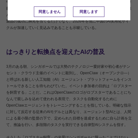
中国のAI業界は新しい段階に突入しており、単なるチャット型AIから、自律
的に多段階のタスクを実行可能な「エージェント型AI」への移行が急速に進
同意しません
同意します
んでいる。火付け役は人気爆発中のOpenClawだが、こうした流れは1つの
製品の成功に脚光を当てるだけでなく、2026年を境に中国のAI実用化サイ
クルが加速していく見込みであることも示唆している。
はっきりと転換点を迎えたAIの普及
3月のある朝、シンガポールでは大勢のテクノロジー愛好家や初心者がテン
セント・クラウド主催のイベントに殺到し、OpenClaw（オープンクロ―）
と呼ばれる新しい人工知能（AI）エージェント・プラットフォームをインス
トールできることを待ちわびていた。イベント参加者の目的は「ロブスター
を飼育する」ことだ。これはOpenClawのロゴがロブスターであることにち
なんで親しみを込めて使われる表現で、タスクを自動化するために
OpenClawエージェントをトレーニングすることを指している。明確な指示
に対して反応する従来のAIモデルとは異なり、エージェント型AIとは、人間
による最小限の監督の下で、定められた目標を達成するために自ら計画を立
て、推論を行い、多段階のタスクを実行できる自律型AIシステムを指す。
そうした「ロブスター飼育」の光景はシンガポールに限ったことではない。