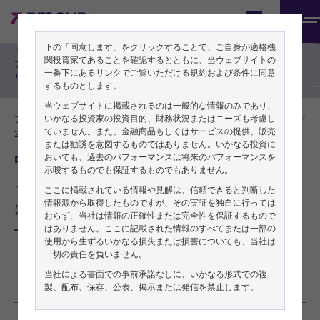
期間投資家の方向け
Japan
メ
アジア株式戦略
下の「同意します」をクリックすることで、ご自身が適格機
ニ
関投資家であることを確認するとともに、当ウェブサイトの
アジア株式による
ュ
一番下にあるリンクでご覧いただける規約および条件に同意
リサーチレポート
するものとします。
ー
当ウェブサイトに掲載されるのは一般的な情報のみであり、
いかなる投資家の投資目的、財務状況またはニーズも考慮し
フー・シー／株式アナリスト
PDFをダウンロード
ていません。また、金融商品もしくはサービスの提供、販売
2026年05月12日
または勧誘を意図するものではありません。いかなる投資に
おいても、過去のパフォーマンスは将来のパフォーマンスを
中国のエージェント型AI時代の到来
示唆するものでも保証するものでもありません。
～中国製AIエージェントが示唆する中国株式市場
ここに掲載されている情報や見解は、信頼できると判断した
情報源から取得したものですが、その実証を独自に行っては
における投資機会～
おらず、当社は情報の正確性または完全性を保証するもので
はありません。ここに記載された情報のすべてまたは一部の
使用から生ずるいかなる損失または損害についても、当社は
一切の責任を負いません。
本稿は2026年5月1日発行の英語レポート「
Embracing China’s agentic AI era
」の
当社による書面での事前承諾なしに、いかなる形式での複
製、配布、保存、公表、掲示または発信を禁止します。
日本語訳です。内容については英語による原本が日本語版に優先します。