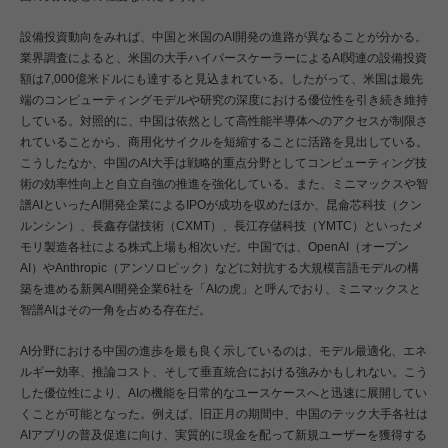
設備投資動向をみれば、中国と米国のAI開発の進路が異なることが分かる。
業界調査によると、米国の大手ハイパースケーラーによるAI関連の設備投資
額は7,000億米ドルにも達すると見込まれている。したがって、米国は最先
端のコンピューティングモデルや研究の深度における優位性を引き続き維持
している。対照的に、中国は依然として高性能半導体へのアクセスが制限さ
れていることから、商用化サイクルを短縮することに活路を見出している。
こうしたなか、中国のAI大手は戦略的重点分野としてコンピューティング技
術の効率性向上と自立自強の推進を強化している。また、ミニマックスや智
譜AIといったAI開発企業によるIPOが成功を収めたほか、昆侖芯科技（クン
ルンシン）、長鑫存儲技術（CXMT）、長江存儲科技（YMTC）といったメ
モリ製造各社による株式上場も相次いだ。中国では、OpenAI（オープン
AI）やAnthropic（アンソロピック）などに対抗する大規模言語モデルの構
築を進める新興AI開発企業6社を「AIの虎」と呼んでおり、ミニマックスと
智譜AIはその一角を占める存在だ。
AI分野における中国の進歩を最も良く示しているのは、モデル最適化、エネ
ルギー効率、推論コスト、そして垂直統合における強みかもしれない。こう
した優位性により、AIの機能を日常的なユースケースへと迅速に展開してい
くことが可能となった。例えば、旧正月の期間中、中国のテック大手各社は
AIアプリの普及促進に向け、実質的に現金を配って新規ユーザーを獲得する