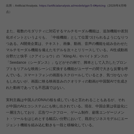
出所：Artificial Analysis.
https://artificialanalysis.ai/models/gpt-5-4#pricing
（2026年4月時
点）
また、複数のモダリティに対応するマルチモーダル機能は、追加機能や差別
化ポイントというよりも、「中核機能」として位置づけられるようになりつ
つある。AI開発企業は、テキスト、画像、動画、音声の機能を組み合わせた
マルチモーダル機能を備えたモデルを次々とリリースしている。AI生成動画
分野だと快手（クアイショウ）の「Kling AI」やバイトダンスの
「Seedance（シーダンス）」などがその例で、脚本として入力したプロン
プトをリアルな映画シーンに変換する機能がユーザーの間で大きな反響を呼
んでいる。スマートフォンの画面をスクロールしているとき、気づかないか
もしれないが、画面に映る映画並みのクオリティの動画が中国製AIで生成さ
れた動画であっても不思議ではない。
実利主義は中国人のDNAの核を成していると言われることもあるが、それ
が中国のAIエコシステムにも映し出されている。現在、中国企業は収益化に
一層注力しており、広告ワークフロー、ゲーム制作、顧客エンゲージメン
ト・ツールをはじめとする幅広い分野において、既存ビジネスモデルにエー
ジェント機能を組み込む動きを一段と積極化している。