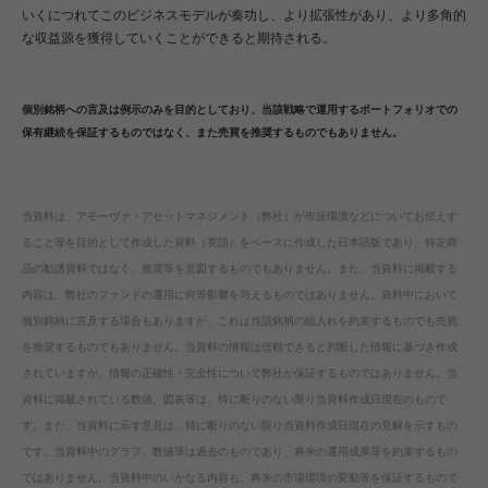
いくにつれてこのビジネスモデルが奏功し、より拡張性があり、より多角的
な収益源を獲得していくことができると期待される。
個別銘柄への言及は例示のみを目的としており、当該戦略で運用するポートフォリオでの
保有継続を保証するものではなく、また売買を推奨するものでもありません。
当資料は、アモーヴァ・アセットマネジメント（弊社）が市況環境などについてお伝えす
ること等を目的として作成した資料（英語）をベースに作成した日本語版であり、特定商
品の勧誘資料ではなく、推奨等を意図するものでもありません。また、当資料に掲載する
内容は、弊社のファンドの運用に何等影響を与えるものではありません。資料中において
個別銘柄に言及する場合もありますが、これは当該銘柄の組入れを約束するものでも売買
を推奨するものでもありません。当資料の情報は信頼できると判断した情報に基づき作成
されていますが、情報の正確性・完全性について弊社が保証するものではありません。当
資料に掲載されている数値、図表等は、特に断りのない限り当資料作成日現在のもので
す。また、当資料に示す意見は、特に断りのない限り当資料作成日現在の見解を示すもの
です。当資料中のグラフ、数値等は過去のものであり、将来の運用成果等を約束するもの
ではありません。当資料中のいかなる内容も、将来の市場環境の変動等を保証するもので