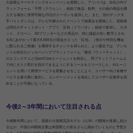
大規模なマーケティングキャンペーンを展開した。アリババは、自社のAIプ
ラットフォーム「千問（クウェン）」経由で食品、飲料、その他の商品を購
入する場合に使用可能な25元のクーポンを提供した。また、別のテック大
手バイトダンスは、テレビ中継されたイベントで抽選会を開催した。視聴者
は同社のチャットボット・アプリ「豆包（ドウバオ）」経由で参加し、ロボ
ット、ドローン、3Dプリンターなどの景品や、特に縁起の良い数字とされ
る8にあやかって最大8,888元の現金が入った「紅包」（祝日や特別な機会
に配られるご祝儀）を獲得するチャンスを得られた。より最近では、テンセ
ントが自社のメッセージングプラットフォーム「微信（ウィーチャット）」
のエコシステムとOpenClawエージェントを統合し、同プラットフォーム上
でAIにタスク実行を指示できるようにするツールをリリースした。AIエージ
ェントを用いて商用サービスを変貌させることにより、ユーザー向け各種サ
ービスを最大限に集約し、エンゲージメントを強化してユーザー定着率を高
めることが可能になっている。
今後2～3年間において注目される点
今後数年間において、国産の大規模言語モデル（LLM）の開発が進展し続け
るなか、中国のAI開発企業は米国勢との差をさらに縮めていくものと予想さ