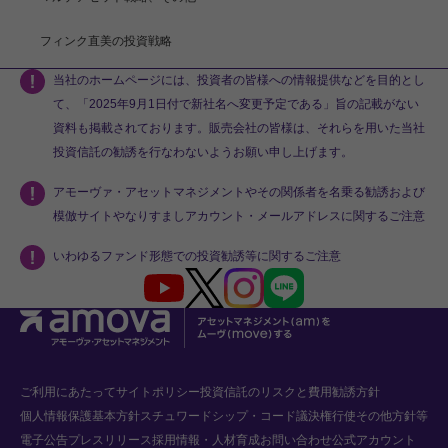
フィンク直美の投資戦略
当社のホームページには、投資者の皆様への情報提供などを目的とし
て、「2025年9月1日付で新社名へ変更予定である」旨の記載がない
資料も掲載されております。販売会社の皆様は、それらを用いた当社
投資信託の勧誘を行なわないようお願い申し上げます。
アモーヴァ・アセットマネジメントやその関係者を名乗る勧誘および
模倣サイトやなりすましアカウント・メールアドレスに関するご注意
いわゆるファンド形態での投資勧誘等に関するご注意
Youtube
X
Instagram
LINE
ご利用にあたって
サイトポリシー
投資信託のリスクと費用
勧誘方針
個人情報保護基本方針
スチュワードシップ・コード
議決権行使
その他方針等
電子公告
プレスリリース
採用情報・人材育成
お問い合わせ
公式アカウント