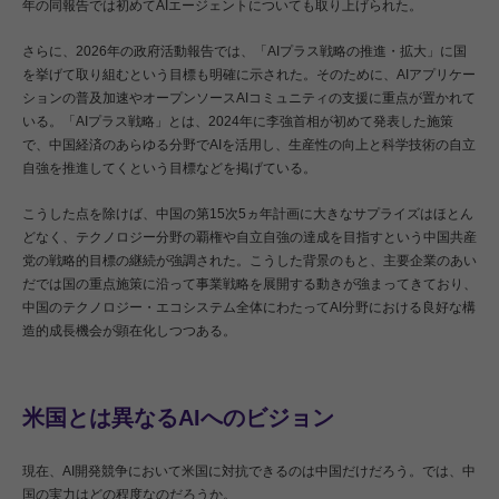
年の同報告では初めてAIエージェントについても取り上げられた。
さらに、2026年の政府活動報告では、「AIプラス戦略の推進・拡大」に国
を挙げて取り組むという目標も明確に示された。そのために、AIアプリケー
ションの普及加速やオープンソースAIコミュニティの支援に重点が置かれて
いる。「AIプラス戦略」とは、2024年に李強首相が初めて発表した施策
で、中国経済のあらゆる分野でAIを活用し、生産性の向上と科学技術の自立
自強を推進してくという目標などを掲げている。
こうした点を除けば、中国の第15次5ヵ年計画に大きなサプライズはほとん
どなく、テクノロジー分野の覇権や自立自強の達成を目指すという中国共産
党の戦略的目標の継続が強調された。こうした背景のもと、主要企業のあい
だでは国の重点施策に沿って事業戦略を展開する動きが強まってきており、
中国のテクノロジー・エコシステム全体にわたってAI分野における良好な構
造的成長機会が顕在化しつつある。
米国とは異なるAIへのビジョン
現在、AI開発競争において米国に対抗できるのは中国だけだろう。では、中
国の実力はどの程度なのだろうか。