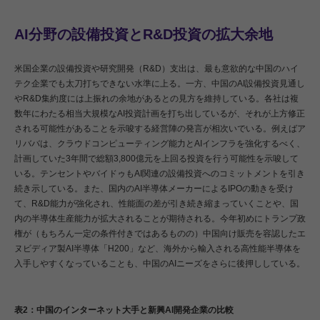
AI分野の設備投資とR&D投資の拡大余地
米国企業の設備投資や研究開発（R&D）支出は、最も意欲的な中国のハイ
テク企業でも太刀打ちできない水準に上る。一方、中国のAI設備投資見通し
やR&D集約度には上振れの余地があるとの見方を維持している。各社は複
数年にわたる相当大規模なAI投資計画を打ち出しているが、それが上方修正
される可能性があることを示唆する経営陣の発言が相次いでいる。例えばア
リババは、クラウドコンピューティング能力とAIインフラを強化するべく、
計画していた3年間で総額3,800億元を上回る投資を行う可能性を示唆して
いる。テンセントやバイドゥもAI関連の設備投資へのコミットメントを引き
続き示している。また、国内のAI半導体メーカーによるIPOの動きを受け
て、R&D能力が強化され、性能面の差が引き続き縮まっていくことや、国
内の半導体生産能力が拡大されることが期待される。今年初めにトランプ政
権が（もちろん一定の条件付きではあるものの）中国向け販売を容認したエ
ヌビディア製AI半導体「H200」など、海外から輸入される高性能半導体を
入手しやすくなっていることも、中国のAIニーズをさらに後押ししている。
表2：中国のインターネット大手と新興AI開発企業の比較