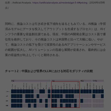
出所：Artificial Analysis.
https://artificialanalysis.ai/models/gpt-5-4#pricing
（2026年4月時
点）
同時に、推論コストは引き続き低下傾向を辿るともみている。AI推論（学習
済みモデルにデータを投入してアウトプットを生成するプロセス）は、AIイ
ンフラの重要な収益創出源である。現在、中国のAI開発企業はコスト面で優
位性を維持しており、その推論コストは米国勢と比べて大幅に低い。やが
て、推論コストの低下を受けて採算性のあるAIアプリケーションやサービス
の範囲が拡大し、AIソリューションの迅速な展開が促進され、最終的には企
業の収益性が向上していくと期待される。
チャート2：中国および世界のLLMにおける対応モダリティの比較