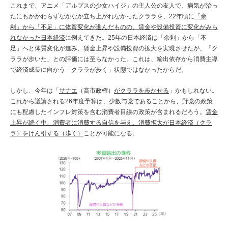
これまで、アニメ「アルプスの少女ハイジ」の主人公の友人で、病気が治っ
たにもかかわらずなかなか立ち上がれなかったクララを、22年頃に
「余
剰」から「不足」に体質変化が進んだものの、賃金や設備投資に変化がみら
れなかった日本経済
に例えてきた。25年の日本経済は「余剰」から「不
足」へと体質変化が進み、賃金上昇や設備投資の拡大を実現させたが、「ク
ララが歩いた」との評価には至らなかった。これは、輸出依存から消費主導
で経済成長に向かう「クララが歩く」状態ではなかったからだ。
しかし、今年は「
サナエ
（高市政権）
がクララを歩かせる
」かもしれない。
これから議論される26年度予算は、少数与党であることから、野党の政策
にも配慮したインフレ対策を含む消費者目線の政策が含まれるだろう。
賃金
上昇が続く中、消費者に消費する自信を与え、消費拡大が日本経済（クラ
ラ）をけん引する（歩く）
ことが可能になる。