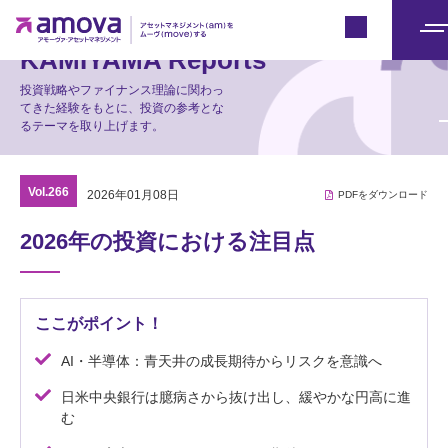
マーケット情報
Japan
メ
KAMIYAMA Reports
ニ
投資戦略やファイナンス理論に関わっ
ュ
てきた経験をもとに、投資の参考とな
るテーマを取り上げます。
ー
Vol.266
2026年01月08日
PDFをダウンロード
2026年の投資における注目点
ここがポイント！
AI・半導体：青天井の成長期待からリスクを意識へ
日米中央銀行は臆病さから抜け出し、緩やかな円高に進
む