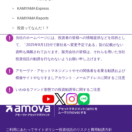
KAMIYAMA Express
KAMIYAMA Reports
投資ってなんだ！？
当社のホームページには、投資者の皆様への情報提供などを目的とし
て、「2025年9月1日付で新社名へ変更予定である」旨の記載がない
資料も掲載されております。販売会社の皆様は、それらを用いた当社
投資信託の勧誘を行なわないようお願い申し上げます。
アモーヴァ・アセットマネジメントやその関係者を名乗る勧誘および
模倣サイトやなりすましアカウント・メールアドレスに関するご注意
いわゆるファンド形態での投資勧誘等に関するご注意
Youtube
X
Instagram
LINE
ご利用にあたって
サイトポリシー
投資信託のリスクと費用
勧誘方針