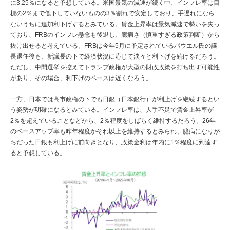
に3.25％になると予想している。米国景気の減速が続く中、インフレ率は目
標の2％まで低下していないものの3％割れで安定しており、手遅れになら
ないうちに追加利下げするとみている。賃金上昇率は景気減速で勢いを失っ
ており、FRBのインフレ懸念も後退し、臆病さ（慎重すぎる政策判断）から
抜け出せると考えている。FRBは今年5月に予定されているパウエル氏の議
長退任後も、新議長の下で経済状況に応じて淡々と利下げを続けるだろう。
ただし、中間選挙を控えてトランプ政権が大型の財政政策を打ち出す可能性
があり、その場合、利下げのペースは遅くなろう。
一方、日本では高市政権の下でも日銀（日本銀行）が利上げを継続するとい
う姿勢が明確になるとみている。インフレ率は、人手不足で賃金上昇率が
2％を超えていることなどから、2％程度をしばらく維持するだろう。26年
のベースアップ率も昨年程度かそれ以上を維持するとみられ、臆病になりが
ちだった日銀も利上げに前向きとなり、政策金利は年内に1％程度に到達す
ると予想している。