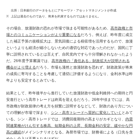
出所：日本銀行のデータをもとにアモーヴァ・アセットマネジメントが作成
上記は過去のものであり、将来を約束するものではありません。
その場合、放漫財政の恐れが市場で強まる可能性があるため、
高市政権と市
場とのコミュニケーションがより重要になる
だろう。例えば、昨年度に成立
した補正予算の規模拡大は、景気回復による税収増を活用するもので、放漫
というよりも経済が縮小しないための適切な対応であったのだが、国民に丁
寧に説明されているとは言えず、自民党内ですら十分理解されなかったよう
だ。26年度予算審議では、
高市政権の「責任ある」財政拡大が説明される
機会がより増える
だろう。市場も漫然と放漫財政を恐れず、財政政策が将来
の成長に寄与することを考慮して適切に評価するようになり、金利水準は昨
年よりも安定するとみている。
結果として、昨年後半から進行していた放漫財政や低金利維持への期待と円
安進行という高市トレードは終焉を迎えるだろう。26年中頃までには、高
市政権が財政規律の考え方を頻繁に説明するなどして、財政のあり方につい
ての理解が市場で深まり、
シン・高市トレードへ質的に変化していく
とみて
いる。シン・高市トレードでは、消費回復期待の高まりがカギとなり、
内需
関連業種がけん引する株高、短期金利の上昇、長期金利の安定、緩やかな円
高の継続
がメインシナリオとなる。為替市場では、財務省による（口先を含
めた）介入は不要となるはずだ。