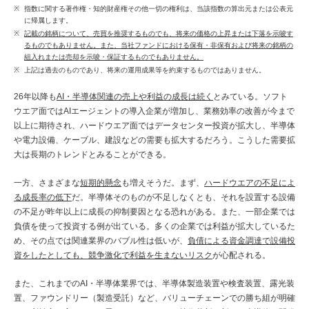
指数に関する著作権・知的財産権その他一切の権利は、当該指数の算出元または公表元
に帰属します。
記載の銘柄について、売買を推奨するものでも、将来の価格の上昇または下落を示唆す
るものでもありません。また、当社ファンドにおける保有・非保有および将来の銘柄の
組入れまたは売却を示唆・保証するものでもありません。
上記は過去のものであり、将来の運用成果等を約束するものではありません。
26年以降も
AI・半導体関連の売上や利益の成長は続く
とみている。ソフト
ウエア面ではAIエージェントの導入企業が増加し、業務効率の改善が今まで
以上に期待され、ハードウエア面ではデータセンター投資が拡大し、半導体
や電力設備、ケーブル、建設などの需要も拡大するだろう。こうした需要拡
大は長期のトレンドとみることができる。
一方、さまざまな
短期的懸念
も増えそうだ。まず、
ハードウエアの不足によ
る成長率の低下
だ。半導体そのものが不足しなくとも、それを設置する設備
の不足が昨年以上に成長の抑制要因となる恐れがある。また、一部企業では
負債を使って投資する例が出ている。多くの企業では利益が拡大しているた
め、その点では関連業界のバブル性は低いが、
負債による資金調達で設備投
資をしたとしても、競争激化で利益を生まないリスク
が心配される。
また、これまでのAI・半導体業界では、半導体製造装置や検査装置、露光装
置、ファウンドリー（製造受託）など、バリューチェーンでの勝ち組が明確