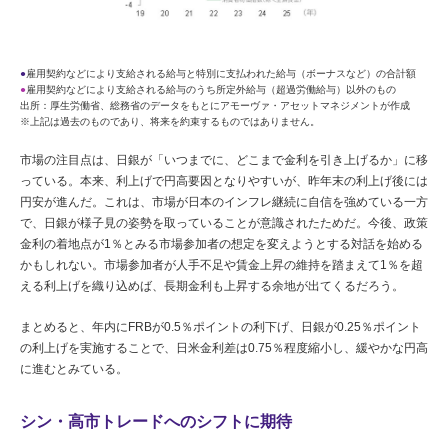
●
雇用契約などにより支給される給与と特別に支払われた給与（ボーナスなど）の合計額
●
雇用契約などにより支給される給与のうち所定外給与（超過労働給与）以外のもの
出所：厚生労働省、総務省のデータをもとにアモーヴァ・アセットマネジメントが作成
※上記は過去のものであり、将来を約束するものではありません。
市場の注目点は、日銀が「いつまでに、どこまで金利を引き上げるか」に移
っている。本来、利上げで円高要因となりやすいが、昨年末の利上げ後には
円安が進んだ。これは、市場が日本のインフレ継続に自信を強めている一方
で、日銀が様子見の姿勢を取っていることが意識されたためだ。今後、政策
金利の着地点が1％とみる市場参加者の想定を変えようとする対話を始める
かもしれない。市場参加者が人手不足や賃金上昇の維持を踏まえて1％を超
える利上げを織り込めば、長期金利も上昇する余地が出てくるだろう。
まとめると、年内にFRBが0.5％ポイントの利下げ、日銀が0.25％ポイント
の利上げを実施することで、日米金利差は0.75％程度縮小し、緩やかな円高
に進むとみている。
シン・高市トレードへのシフトに期待