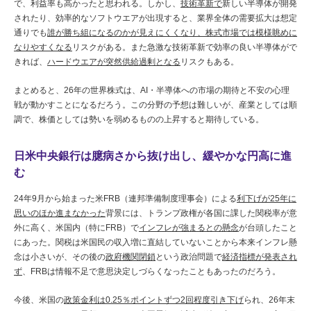
で、利益率も高かったと思われる。しかし、
技術革新で
新しい半導体が開発
されたり、効率的なソフトウエアが出現すると、業界全体の需要拡大は想定
通りでも
誰が勝ち組になるのかが見えにくくなり、株式市場では模様眺めに
なりやすくなる
リスクがある。また急激な技術革新で効率の良い半導体がで
きれば、
ハードウエアが突然供給過剰となる
リスクもある。
まとめると、26年の世界株式は、AI・半導体への市場の期待と不安の心理
戦が動かすことになるだろう。この分野の予想は難しいが、産業としては順
調で、株価としては勢いを弱めるものの上昇すると期待している。
日米中央銀行は臆病さから抜け出し、緩やかな円高に進
む
24年9月から始まった米FRB（連邦準備制度理事会）による
利下げが25年に
思いのほか進まなかった
背景には、トランプ政権が各国に課した関税率が意
外に高く、米国内（特にFRB）で
インフレが強まるとの懸念
が台頭したこと
にあった。関税は米国民の収入増に直結していないことから本来インフレ懸
念は小さいが、その後の
政府機関閉鎖
という政治問題で
経済指標が発表され
ず
、FRBは情報不足で意思決定しづらくなったこともあったのだろう。
今後、米国の
政策金利は0.25％ポイントずつ2回程度引き下げ
られ、26年末