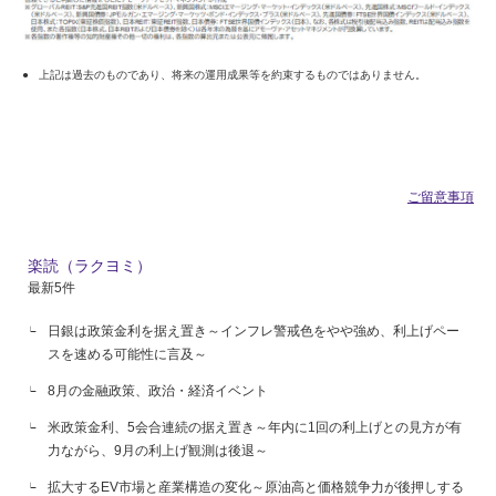
上記は過去のものであり、将来の運用成果等を約束するものではありません。
ご留意事項
楽読（ラクヨミ）
最新5件
日銀は政策金利を据え置き～インフレ警戒色をやや強め、利上げペー
スを速める可能性に言及～
8月の金融政策、政治・経済イベント
米政策金利、5会合連続の据え置き～年内に1回の利上げとの見方が有
力ながら、9月の利上げ観測は後退～
拡大するEV市場と産業構造の変化～原油高と価格競争力が後押しする