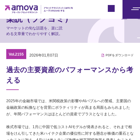
マーケット情報
Japan
メ
楽読（ラクヨミ）
ニ
マーケットの旬な話題を、楽に読
ュ
める文章量でわかりやすく解説。
ー
Vol.2155
2026年01月07日
PDFをダウンロード
過去の主要資産のパフォーマンスから考
える
2025年の金融市場では、米関税政策の影響やAIバブルへの警戒、主要国の
金融政策の転換などを背景にボラティリティが高まる局面もみられました
が、年間パフォーマンスはほとんどの資産でプラスとなりました。
株式市場では、1月に中国で低コストAIモデルが発表されると、それまで相
場をけん引してきた米ハイテク企業の優位性に対する懸念が株価の重石とな