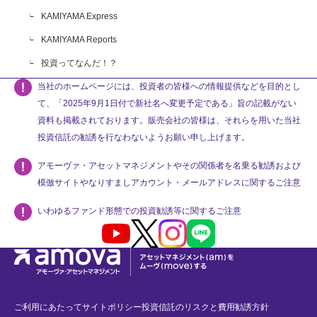
KAMIYAMA Express
KAMIYAMA Reports
投資ってなんだ！？
当社のホームページには、投資者の皆様への情報提供などを目的とし
て、「2025年9月1日付で新社名へ変更予定である」旨の記載がない
資料も掲載されております。販売会社の皆様は、それらを用いた当社
投資信託の勧誘を行なわないようお願い申し上げます。
アモーヴァ・アセットマネジメントやその関係者を名乗る勧誘および
模倣サイトやなりすましアカウント・メールアドレスに関するご注意
いわゆるファンド形態での投資勧誘等に関するご注意
Youtube
X
Instagram
LINE
ご利用にあたって
サイトポリシー
投資信託のリスクと費用
勧誘方針