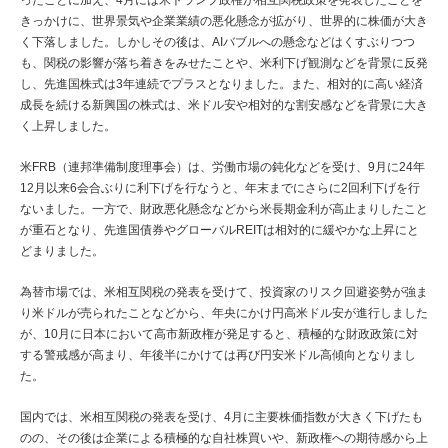
ったことに加え、4月には米トランプ政権が相互関税政策を発表したことを
きっかけに、世界景気や企業業績の悪化懸念が拡がり、世界的に株価が大き
く下落しました。しかしその後は、AIバブルへの懸念などはくすぶりつつ
も、関税の影響が落ち着きをみせたことや、米利下げ観測などを背景に反発
し、先進国株式は3年連続でプラスとなりました。また、相対的に高い経済
成長を続ける新興国の株式は、米ドル安や相対的な割安感などを背景に大き
く上昇しました。
米FRB（連邦準備制度理事会）は、労働市場の鈍化などを受け、9月に24年
12月以来6会合ぶりに利下げを行なうと、年末までにさらに2回利下げを行
ないました。一方で、財政悪化懸念などから米長期金利が高止まりしたこと
が重石となり、先進国債券やグローバルREITは相対的に緩やかな上昇にと
どまりました。
為替市場では、米相互関税の発表を受けて、投資家のリスク回避姿勢が強ま
り米ドルが売られたことなどから、年央にかけ円高米ドル安が進行しました
が、10月に日本において高市新政権が発足すると、積極的な財政政策に対
する警戒感が高まり、年後半にかけては再び円安米ドル高傾向となりまし
た。
国内では、米相互関税の発表を受け、4月に主要株価指数が大きく下げたも
のの、その後は企業による積極的な自社株買いや、新政権への期待感から上