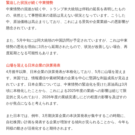
緊迫した状況が続く中東情勢
中東情勢の混迷が続く中、トランプ米大統領は停戦の延長を表明したもの
の、依然として事態収束の道筋は見えない状況となっています。こうした
中、原油価格は高止まりしており、これによる景気や企業業績への悪影響が
懸念されています。
また、5月中旬には同大統領の中国訪問が予定されていますが、これは中東
情勢の悪化を理由に3月から延期されたもので、状況が改善しない場合、再
度延期となる可能性もあります。
山場を迎える日米企業の決算発表
4月後半以降、日米企業の決算発表が本格化しており、5月に山場を迎えま
す。米国では、情報通信や素材関連の企業を中心に堅調な利益成長が見込ま
れています。日本企業については、中東情勢の緊迫化を受けた原油高は3月
頃に本格化したことから、これによる2025年度の業績への影響は総じて限
定的と見られており、2026年度の業績見通しにどの程度の影響を及ぼすの
かが焦点になると考えられます。
また日本では、例年、3月期決算企業の本決算発表が集中するこの時期に、
自社株買い計画を発表する企業が増加する傾向が見られることから、今年も
同様の動きが活発化すると期待されます。