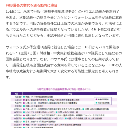
FRB議長の交代を巡る動向に注目
15日には、米国でFRB（連邦準備制度理事会）のパウエル議長が任期満了
を迎え、次期議長への指名を受けたケビン・ウォーシュ元理事が議長に就任
する予定です。同氏の議長就任には上院での承認が必要であり、司法省によ
るパウエル氏への刑事捜査が障壁となっていましたが、4月下旬に捜査が打
ち切られたことなどから、承認手続きが円滑に進む見通しとなっています。
ウォーシュ氏が予定通り議長に就任した場合には、18日からパリで開催さ
れるG7（主要7ヵ国）財務相・中央銀行総裁会議がFRB議長として臨む初の
国際会議となります。なお、パウエル氏には理事としての任期が残ってお
り、議長退任後も当面は残留する意向を示していることなどから、FRBの人
事構成や政策方針が短期間で大きく変化する可能性は限定的と考えられま
す。