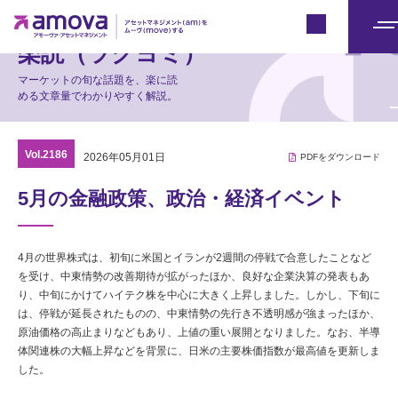
マーケット情報
Japan
メ
楽読（ラクヨミ）
ニ
マーケットの旬な話題を、楽に読
ュ
める文章量でわかりやすく解説。
ー
Vol.2186
2026年05月01日
PDFをダウンロード
5月の金融政策、政治・経済イベント
4月の世界株式は、初旬に米国とイランが2週間の停戦で合意したことなど
を受け、中東情勢の改善期待が拡がったほか、良好な企業決算の発表もあ
り、中旬にかけてハイテク株を中心に大きく上昇しました。しかし、下旬に
は、停戦が延長されたものの、中東情勢の先行き不透明感が強まったほか、
原油価格の高止まりなどもあり、上値の重い展開となりました。なお、半導
体関連株の大幅上昇などを背景に、日米の主要株価指数が最高値を更新しま
した。