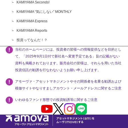
KAMIYAMA Seconds!
KAMIYAMA “気にしない” MONTHLY
KAMIYAMA Express
KAMIYAMA Reports
投資ってなんだ！？
当社のホームページには、投資者の皆様への情報提供などを目的とし
て、「2025年9月1日付で新社名へ変更予定である」旨の記載がない
資料も掲載されております。販売会社の皆様は、それらを用いた当社
投資信託の勧誘を行なわないようお願い申し上げます。
アモーヴァ・アセットマネジメントやその関係者を名乗る勧誘および
模倣サイトやなりすましアカウント・メールアドレスに関するご注意
いわゆるファンド形態での投資勧誘等に関するご注意
Youtube
X
Instagram
LINE