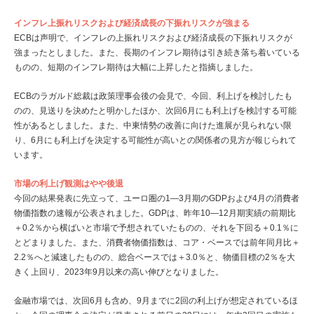
インフレ上振れリスクおよび経済成長の下振れリスクが強まる
ECBは声明で、インフレの上振れリスクおよび経済成長の下振れリスクが
強まったとしました。また、長期のインフレ期待は引き続き落ち着いている
ものの、短期のインフレ期待は大幅に上昇したと指摘しました。
ECBのラガルド総裁は政策理事会後の会見で、今回、利上げを検討したも
のの、見送りを決めたと明かしたほか、次回6月にも利上げを検討する可能
性があるとしました。また、中東情勢の改善に向けた進展が見られない限
り、6月にも利上げを決定する可能性が高いとの関係者の見方が報じられて
います。
市場の利上げ観測はやや後退
今回の結果発表に先立って、ユーロ圏の1―3月期のGDPおよび4月の消費者
物価指数の速報が公表されました。GDPは、昨年10―12月期実績の前期比
＋0.2％から横ばいと市場で予想されていたものの、それを下回る＋0.1％に
とどまりました。また、消費者物価指数は、コア・ベースでは前年同月比＋
2.2％へと減速したものの、総合ベースでは＋3.0％と、物価目標の2％を大
きく上回り、2023年9月以来の高い伸びとなりました。
金融市場では、次回6月も含め、9月までに2回の利上げが想定されているほ