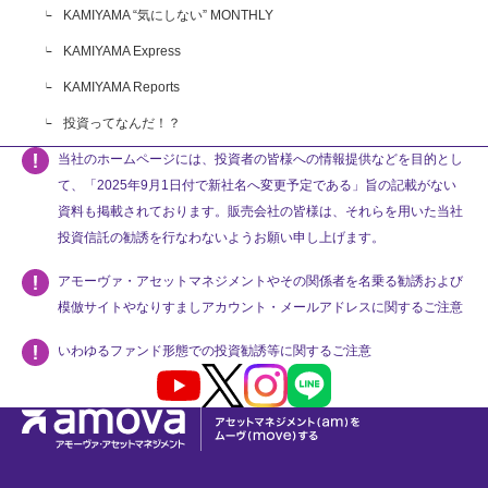
KAMIYAMA “気にしない” MONTHLY
KAMIYAMA Express
KAMIYAMA Reports
投資ってなんだ！？
当社のホームページには、投資者の皆様への情報提供などを目的とし
て、「2025年9月1日付で新社名へ変更予定である」旨の記載がない
資料も掲載されております。販売会社の皆様は、それらを用いた当社
投資信託の勧誘を行なわないようお願い申し上げます。
アモーヴァ・アセットマネジメントやその関係者を名乗る勧誘および
模倣サイトやなりすましアカウント・メールアドレスに関するご注意
いわゆるファンド形態での投資勧誘等に関するご注意
Youtube
X
Instagram
LINE