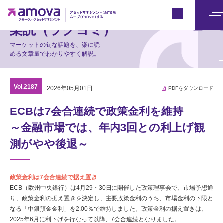
マーケット情報
Japan
メ
楽読（ラクヨミ）
ニ
マーケットの旬な話題を、楽に読
ュ
める文章量でわかりやすく解説。
ー
Vol.2187
2026年05月01日
PDFをダウンロード
ECBは7会合連続で政策金利を維持
～金融市場では、年内3回との利上げ観
測がやや後退～
政策金利は7会合連続で据え置き
ECB（欧州中央銀行）は4月29・30日に開催した政策理事会で、市場予想通
り、政策金利の据え置きを決定し、主要政策金利のうち、市場金利の下限と
なる「中銀預金金利」を2.00％で維持しました。政策金利の据え置きは、
2025年6月に利下げを行なって以降、7会合連続となりました。