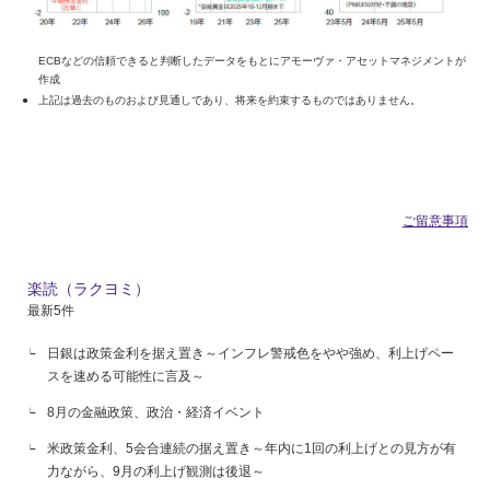
ECBなどの信頼できると判断したデータをもとにアモーヴァ・アセットマネジメントが
作成
上記は過去のものおよび見通しであり、将来を約束するものではありません。
ご留意事項
楽読（ラクヨミ）
最新5件
日銀は政策金利を据え置き～インフレ警戒色をやや強め、利上げペー
スを速める可能性に言及～
8月の金融政策、政治・経済イベント
米政策金利、5会合連続の据え置き～年内に1回の利上げとの見方が有
力ながら、9月の利上げ観測は後退～