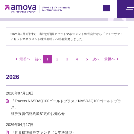
電子公告（ファンド）
Japan
メ
ニ
ュ
2025年9月1日付で、当社は日興アセットマネジメント株式会社から「アモーヴァ・
ー
アセットマネジメント株式会社」へ社名変更しました。
最初へ
最後へ
前へ
1
2
3
4
5
次へ
2026
2026年07月10日
「Tracers NASDAQ100ゴールドプラス／NASDAQ100ゴールドプラ
ス」
証券投資信託約款変更のお知らせ
2026年04月17日
「世界標準債券ファンド（１年決算型）」