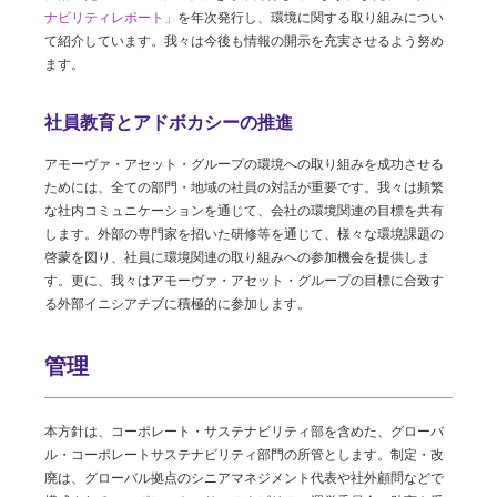
ナビリティレポート」
を年次発行し、環境に関する取り組みについ
て紹介しています。我々は今後も情報の開示を充実させるよう努め
ます。
社員教育とアドボカシーの推進
アモーヴァ・アセット・グループの環境への取り組みを成功させる
ためには、全ての部門・地域の社員の対話が重要です。我々は頻繁
な社内コミュニケーションを通じて、会社の環境関連の目標を共有
します。外部の専門家を招いた研修等を通じて、様々な環境課題の
啓蒙を図り、社員に環境関連の取り組みへの参加機会を提供しま
す。更に、我々はアモーヴァ・アセット・グループの目標に合致す
る外部イニシアチブに積極的に参加します。
管理
本方針は、コーポレート・サステナビリティ部を含めた、グローバ
ル・コーポレートサステナビリティ部門の所管とします。制定・改
廃は、グローバル拠点のシニアマネジメント代表や社外顧問などで