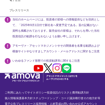
電子公告
プレスリリース
当社のホームページには、投資者の皆様への情報提供などを目的とし
て、「2025年9月1日付で新社名へ変更予定である」旨の記載がない
資料も掲載されております。販売会社の皆様は、それらを用いた当社
投資信託の勧誘を行なわないようお願い申し上げます。
アモーヴァ・アセットマネジメントやその関係者を名乗る勧誘および
模倣サイトやなりすましアカウント・メールアドレスに関するご注意
いわゆるファンド形態での投資勧誘等に関するご注意
Youtube
X
Instagram
LINE
ご利用にあたって
サイトポリシー
投資信託のリスクと費用
勧誘方針
個人情報保護基本方針
スチュワードシップ・コード
議決権行使
その他方針等
電子公告
プレスリリース
採用情報・人材育成
お問い合わせ
公式アカウント