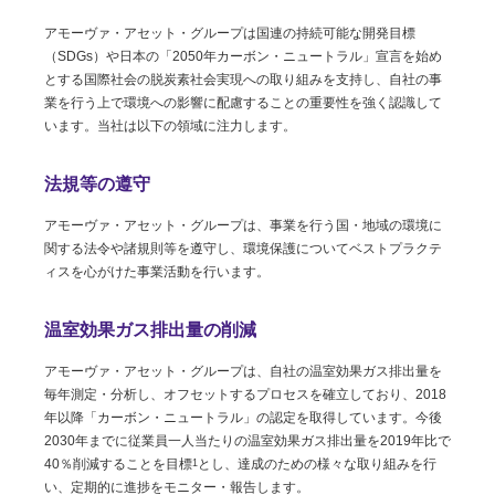
アモーヴァ・アセット・グループは国連の持続可能な開発目標
（SDGs）や日本の「2050年カーボン・ニュートラル」宣言を始め
とする国際社会の脱炭素社会実現への取り組みを支持し、自社の事
業を行う上で環境への影響に配慮することの重要性を強く認識して
います。当社は以下の領域に注力します。
法規等の遵守
アモーヴァ・アセット・グループは、事業を行う国・地域の環境に
関する法令や諸規則等を遵守し、環境保護についてベストプラクテ
ィスを心がけた事業活動を行います。
温室効果ガス排出量の削減
アモーヴァ・アセット・グループは、自社の温室効果ガス排出量を
毎年測定・分析し、オフセットするプロセスを確立しており、2018
年以降「カーボン・ニュートラル」の認定を取得しています。今後
2030年までに従業員一人当たりの温室効果ガス排出量を2019年比で
40％削減することを目標
とし、達成のための様々な取り組みを行
1
い、定期的に進捗をモニター・報告します。