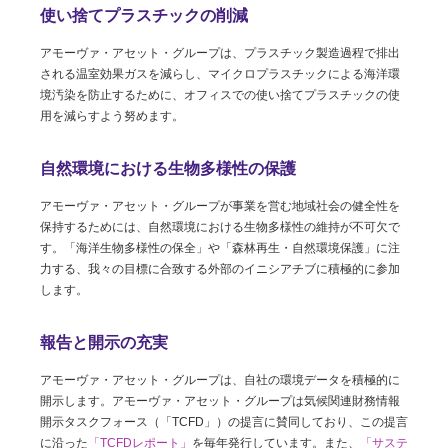
使い捨てプラスチックの削減
アモーヴァ・アセット・グループは、プラスチック製造過程で排出
される温室効果ガスを減らし、マイクロプラスチックによる海洋環
境汚染を防止するために、オフィスでの使い捨てプラスチックの使
用を減らすよう努めます。
自然環境における生物多様性の保護
アモーヴァ・アセット・グループが事業を営む地域社会の健全性を
保持するためには、自然環境における生物多様性の維持が不可欠で
す。「海洋生物多様性の保全」や「森林再生・自然環境保護」に注
力する、我々の目標に合致する外部のイニシアチブに積極的に参加
します。
報告と開示の充実
アモーヴァ・アセット・グループは、自社の環境データを積極的に
開示します。アモーヴァ・アセット・グループは気候関連財務情報
開示タスクフォース（「TCFD」）の提言に賛同しており、この提言
に沿った
「TCFDレポート」
を毎年発行しています。また、
「サステ