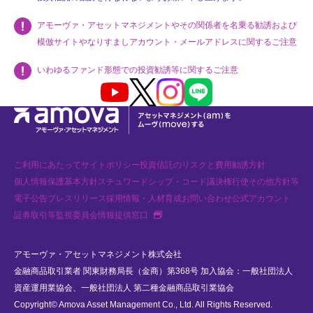
アモーヴァ・アセットマネジメントやその関係者を名乗る勧誘および
模倣サイトやなりすましアカウント・メールアドレスに関するご注意
いわゆるファンド形態での投資勧誘等に関するご注意
Youtube
X
Instagram
LINE
ご利用にあたって
サイトポリシー
投資信託のリスクと費用
勧誘方針
個人情報保護基本方針
スチュワードシップ・コード
議決権行使
その他方針等
電子公告
プレスリリース
採用情報・人材育成
お問い合わせ
公式アカウント
新規タブで開く
証券取引等監視委員会情報提供窓口
アモーヴァ・アセットマネジメント株式会社
金融商品取引業者 関東財務局長（金商）第368号 加入協会：一般社団法人
資産運用業協会、一般社団法人 第二種金融商品取引業協会
Copyright© Amova Asset Management Co., Ltd. All Rights Reserved.