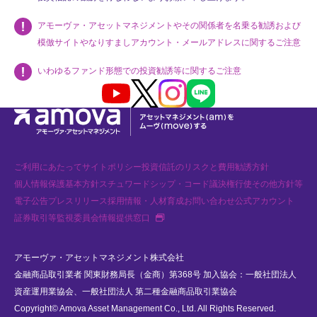
アモーヴァ・アセットマネジメントやその関係者を名乗る勧誘および
模倣サイトやなりすましアカウント・メールアドレスに関するご注意
いわゆるファンド形態での投資勧誘等に関するご注意
Youtube
X
Instagram
LINE
ご利用にあたって
サイトポリシー
投資信託のリスクと費用
勧誘方針
個人情報保護基本方針
スチュワードシップ・コード
議決権行使
その他方針等
電子公告
プレスリリース
採用情報・人材育成
お問い合わせ
公式アカウント
新規タブで開く
証券取引等監視委員会情報提供窓口
アモーヴァ・アセットマネジメント株式会社
金融商品取引業者 関東財務局長（金商）第368号 加入協会：一般社団法人
資産運用業協会、一般社団法人 第二種金融商品取引業協会
Copyright© Amova Asset Management Co., Ltd. All Rights Reserved.