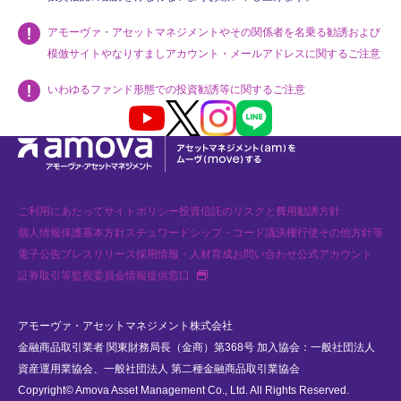
アモーヴァ・アセットマネジメントやその関係者を名乗る勧誘および
模倣サイトやなりすましアカウント・メールアドレスに関するご注意
いわゆるファンド形態での投資勧誘等に関するご注意
Youtube
X
Instagram
LINE
ご利用にあたって
サイトポリシー
投資信託のリスクと費用
勧誘方針
個人情報保護基本方針
スチュワードシップ・コード
議決権行使
その他方針等
電子公告
プレスリリース
採用情報・人材育成
お問い合わせ
公式アカウント
新規タブで開く
証券取引等監視委員会情報提供窓口
アモーヴァ・アセットマネジメント株式会社
金融商品取引業者 関東財務局長（金商）第368号 加入協会：一般社団法人
資産運用業協会、一般社団法人 第二種金融商品取引業協会
Copyright© Amova Asset Management Co., Ltd. All Rights Reserved.