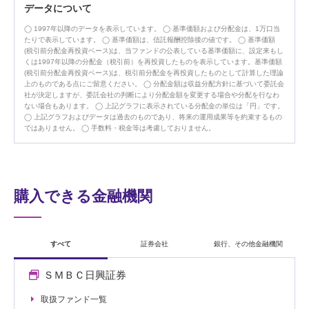
データについて
1997年以降のデータを表示しています。
基準価額および分配金は、1万口当
たりで表示しています。
基準価額は、信託報酬控除後の値です。
基準価額
(税引前分配金再投資ベース)は、当ファンドの公表している基準価額に、設定来もし
くは1997年以降の分配金（税引前）を再投資したものを表示しています。基準価額
(税引前分配金再投資ベース)は、税引前分配金を再投資したものとして計算した理論
上のものである点にご留意ください。
分配金額は収益分配方針に基づいて委託会
社が決定しますが、委託会社の判断により分配金額を変更する場合や分配を行なわ
ない場合もあります。
上記グラフに表示されている分配金の単位は「円」です。
上記グラフおよびデータは過去のものであり、将来の運用成果等を約束するもの
ではありません。
手数料・税金等は考慮しておりません。
購入できる金融機関
すべて
証券会社
銀行、その他金融機関
ＳＭＢＣ日興証券
取扱ファンド一覧