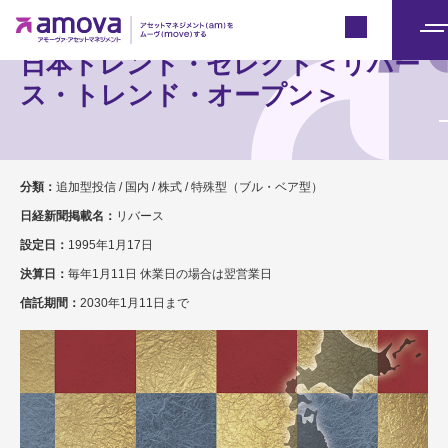
Japan
メ
日本トレンド・セレクト＜リバー
ニ
ス・トレンド・オープン＞
ュ
ー
分類：
追加型投信 / 国内 / 株式 / 特殊型（ブル・ベア型）
日経新聞掲載名：
リバース
設定日：
1995年1月17日
決算日：
毎年1月11日 休業日の場合は翌営業日
信託期間：
2030年1月11日まで