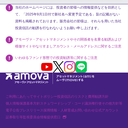
当社のホームページには、投資者の皆様への情報提供などを目的とし
て、「2025年9月1日付で新社名へ変更予定である」旨の記載がない
資料も掲載されております。販売会社の皆様は、それらを用いた当社
投資信託の勧誘を行なわないようお願い申し上げます。
アモーヴァ・アセットマネジメントやその関係者を名乗る勧誘および
模倣サイトやなりすましアカウント・メールアドレスに関するご注意
いわゆるファンド形態での投資勧誘等に関するご注意
Youtube
X
Instagram
LINE
ご利用にあたって
サイトポリシー
投資信託のリスクと費用
勧誘方針
個人情報保護基本方針
スチュワードシップ・コード
議決権行使
その他方針等
電子公告
プレスリリース
採用情報・人材育成
お問い合わせ
公式アカウント
新規タブで開く
証券取引等監視委員会情報提供窓口