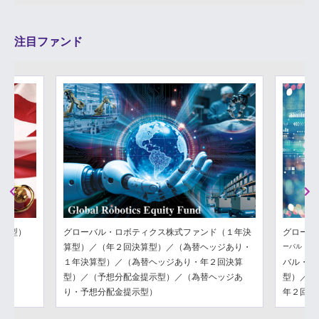
注目ファンド
Previous
Next
分配型）
グローバル・ロボティクス株式ファンド（１年決
グローバ
算型）／（年２回決算型）／（為替ヘッジあり・
ーバル・フ
１年決算型）／（為替ヘッジあり・年２回決算
バル・フ
型）／（予想分配金提示型）／（為替ヘッジあ
型）／（
り・予想分配金提示型）
年２回決