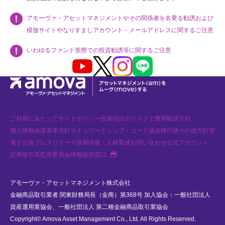
アモーヴァ・アセットマネジメントやその関係者を名乗る勧誘および
模倣サイトやなりすましアカウント・メールアドレスに関するご注意
いわゆるファンド形態での投資勧誘等に関するご注意
Youtube
X
Instagram
LINE
ご利用にあたって
サイトポリシー
投資信託のリスクと費用
勧誘方針
個人情報保護基本方針
スチュワードシップ・コード
議決権行使
その他方針等
電子公告
プレスリリース
採用情報・人材育成
お問い合わせ
公式アカウント
新規タブで開く
証券取引等監視委員会情報提供窓口
アモーヴァ・アセットマネジメント株式会社
金融商品取引業者 関東財務局長（金商）第368号 加入協会：一般社団法人
資産運用業協会、一般社団法人 第二種金融商品取引業協会
Copyright© Amova Asset Management Co., Ltd. All Rights Reserved.