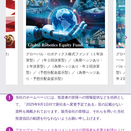
Previous
Next
分配型）
グローバル・ロボティクス株式ファンド（１年決
グローバ
算型）／（年２回決算型）／（為替ヘッジあり・
ーバル・フ
１年決算型）／（為替ヘッジあり・年２回決算
バル・フ
型）／（予想分配金提示型）／（為替ヘッジあ
型）／（
り・予想分配金提示型）
年２回決
当社のホームページには、投資者の皆様への情報提供などを目的とし
て、「2025年9月1日付で新社名へ変更予定である」旨の記載がない
資料も掲載されております。販売会社の皆様は、それらを用いた当社
投資信託の勧誘を行なわないようお願い申し上げます。
アモーヴァ・アセットマネジメントやその関係者を名乗る勧誘および