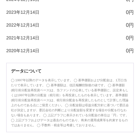
2023年12月14日
0円
2022年12月14日
0円
2021年12月14日
0円
2020年12月14日
0円
データについて
1997年以降のデータを表示しています。
基準価額および分配金は、1万口当
たりで表示しています。
基準価額は、信託報酬控除後の値です。
基準価額
(税引前分配金再投資ベース)は、当ファンドの公表している基準価額に、設定来もし
くは1997年以降の分配金（税引前）を再投資したものを表示しています。基準価額
(税引前分配金再投資ベース)は、税引前分配金を再投資したものとして計算した理論
上のものである点にご留意ください。
分配金額は収益分配方針に基づいて委託会
社が決定しますが、委託会社の判断により分配金額を変更する場合や分配を行なわ
ない場合もあります。
上記グラフに表示されている分配金の単位は「円」です。
上記グラフおよびデータは過去のものであり、将来の運用成果等を約束するもの
ではありません。
手数料・税金等は考慮しておりません。