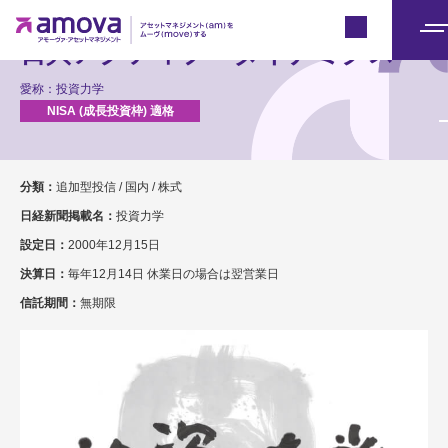
Japan
メ
日興アクティブ・ダイナミクス
ニ
愛称：投資力学
ュ
ー
分類：
追加型投信 / 国内 / 株式
日経新聞掲載名：
投資力学
設定日：
2000年12月15日
決算日：
毎年12月14日 休業日の場合は翌営業日
信託期間：
無期限