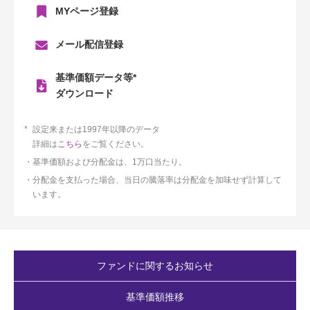
MYページ登録
メール配信登録
基準価額データ等*
ダウンロード
設定来または1997年以降のデータ
詳細は
こちら
をご覧ください。
基準価額および分配金は、1万口当たり。
分配金を支払った場合、当日の騰落率は分配金を加味せず計算して
います。
ファンドに関するお知らせ
基準価額推移