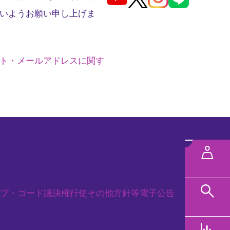
いようお願い申し上げま
ト・メールアドレスに関す
メ
ニ
MYページ
ュ
プ・コード
議決権行使
その他方針等
電子公告
ー
ファンド検索
規タブで開く
を