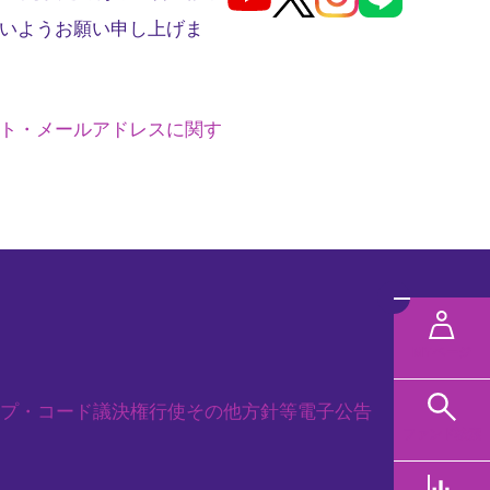
いようお願い申し上げま
ト・メールアドレスに関す
メ
ニ
MYページ
ュ
プ・コード
議決権行使
その他方針等
電子公告
ー
ファンド検索
規タブで開く
を