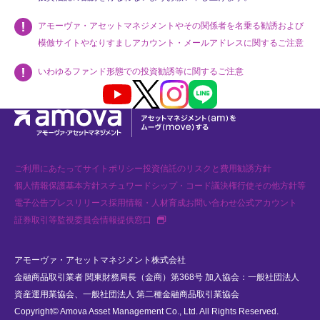
アモーヴァ・アセットマネジメントやその関係者を名乗る勧誘および
模倣サイトやなりすましアカウント・メールアドレスに関するご注意
いわゆるファンド形態での投資勧誘等に関するご注意
Youtube
X
Instagram
LINE
ご利用にあたって
サイトポリシー
投資信託のリスクと費用
勧誘方針
個人情報保護基本方針
スチュワードシップ・コード
議決権行使
その他方針等
電子公告
プレスリリース
採用情報・人材育成
お問い合わせ
公式アカウント
新規タブで開く
証券取引等監視委員会情報提供窓口
アモーヴァ・アセットマネジメント株式会社
金融商品取引業者 関東財務局長（金商）第368号 加入協会：一般社団法人
資産運用業協会、一般社団法人 第二種金融商品取引業協会
Copyright© Amova Asset Management Co., Ltd. All Rights Reserved.