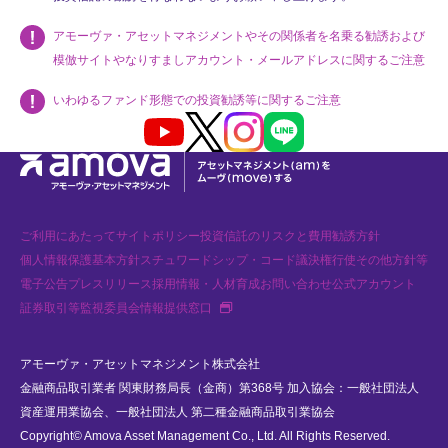
アモーヴァ・アセットマネジメントやその関係者を名乗る勧誘および
模倣サイトやなりすましアカウント・メールアドレスに関するご注意
いわゆるファンド形態での投資勧誘等に関するご注意
Youtube
X
Instagram
LINE
ご利用にあたって
サイトポリシー
投資信託のリスクと費用
勧誘方針
個人情報保護基本方針
スチュワードシップ・コード
議決権行使
その他方針等
電子公告
プレスリリース
採用情報・人材育成
お問い合わせ
公式アカウント
新規タブで開く
証券取引等監視委員会情報提供窓口
アモーヴァ・アセットマネジメント株式会社
金融商品取引業者 関東財務局長（金商）第368号 加入協会：一般社団法人
資産運用業協会、一般社団法人 第二種金融商品取引業協会
Copyright© Amova Asset Management Co., Ltd. All Rights Reserved.