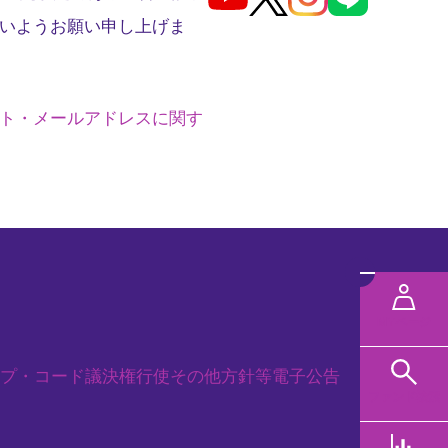
いようお願い申し上げま
ト・メールアドレスに関す
メ
ニ
MYページ
ュ
プ・コード
議決権行使
その他方針等
電子公告
ー
ファンド検索
規タブで開く
を